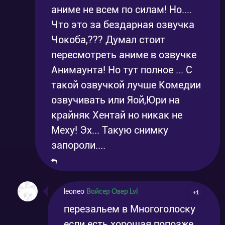
аниме не всем по силам! Но....
Что это за бездарная озвучка
Чокоба,??? Думал стоит
пересмотреть аниме в озвучке
Анимаунта! Но тут полное ... С
такой озвучкой лучше Комедии
озвучивать или Яой,Юри на
крайняк Хентай но никак не
Меху! Эх... Такую снимку
запороли....
leoneo
Войсер Овер Lvl
+1
перезальем в Многоголоску
если есть хорошая попозже,