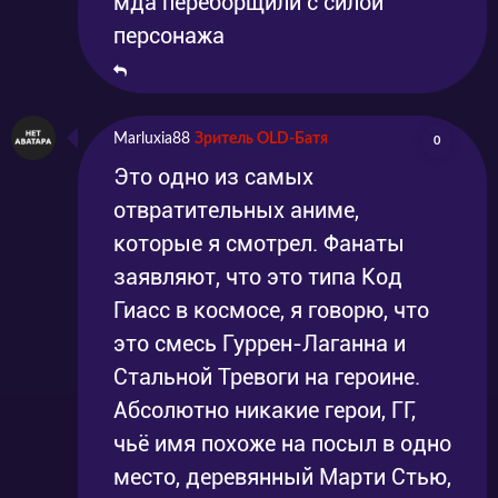
мда переборщили с силой
лучшее мирное будущее для обоих рас, она
персонажа
вовсе не ожидает, что на нее уже готовится
покушение, маленькой искрой разжигающее
большое пламя новой войны.
Marluxia88
Зритель OLD-Батя
0
Это одно из самых
отвратительных аниме,
которые я смотрел. Фанаты
заявляют, что это типа Код
Гиасс в космосе, я говорю, что
это смесь Гуррен-Лаганна и
Стальной Тревоги на героине.
Абсолютно никакие герои, ГГ,
чьё имя похоже на посыл в одно
место, деревянный Марти Стью,