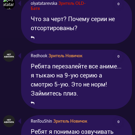
olyatatarevska
Зритель OLD-
0
Батя
Что за черт? Почему серии не
отсортированы?
Redhook
Зритель Новичок
0
Ребята перезалейте все аниме...
я тыкаю на 9-ую серию а
смотрю 5-ую. Это не норм!
Займитесь плиз.
RenTouShin
Зритель Новичок
0
Ребят я понимаю озвучивать