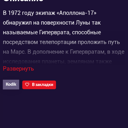
В 1972 году экипаж «Аполлона-17»
обнаружил на поверхности Луны так
называемые Гиперврата, способные
посредством телепортации проложить путь
на Марс. В дополнение к Гипервратам, в ходе
исследования планеты, землянам также
Развернуть
посчастливилось открыть еще одно
наследие древней цивилизации – могучую
Kodik
В закладки
технологию, позже названную «Альдноа».
Сила этой технологии оказалась настолько
велика, что первые люди, ступившие на
поверхность Марса, едва заполучив ее,