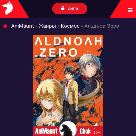
Войти
AniMaunt
»
Жанры
»
Космос
» Альдноа.Зеро
16+