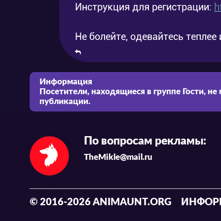
Инструкция для регистрации:
h
Серия 14
Эпизод 14
2015
Серия 15
Эпизод 15
2015
Не болейте, одевайтесь теплее и
Серия 16
Эпизод 16
2015
Информация
Посетители, находящиеся в группе
Гости
, не
публикации.
По вопросам рекламы:
TheMikle@mail.ru
© 2016-2026 ANIMAUNT.ORG
ИНФОР