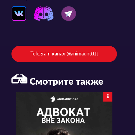
Telegram канал @animaunttttt
Смотрите также