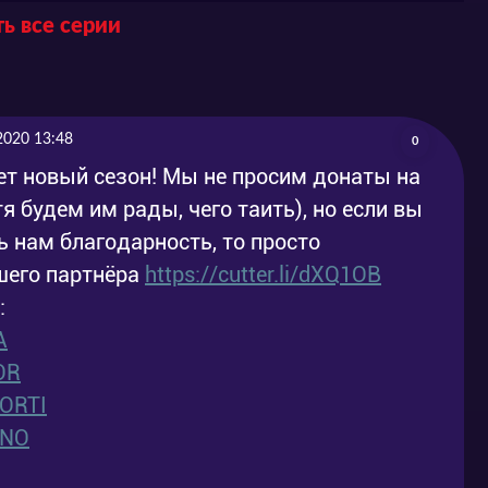
ь все серии
-05-12
2015-05-12
-05-18
2015-05-18
-05-19
2015-05-19
2020 13:48
0
-05-25
2015-05-25
ет новый сезон! Мы не просим донаты на
я будем им рады, чего таить), но если вы
-05-26
2015-05-26
 нам благодарность, то просто
-06-02
2015-06-02
ашего партнёра
https://cutter.li/dXQ1OB
:
-06-03
2015-06-03
A
-06-09
2015-06-09
OR
ORTI
-06-10
2015-06-10
ENO
-06-16
2015-06-16