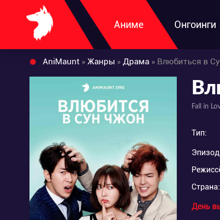
Аниме
Онгоинги
AniMaunt
»
Жанры
»
Драма
» Влюбиться в С
Вл
Fall in L
Тип:
Эпизод
Режисс
Страна:
День в