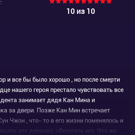
:
10
из 10
 и все бы было хорошо , но после смерти
дце нашего героя престало чувствовать все
идента занимает дядя Кан Мина и
ка за двери. Позже Кан Мин встречает
н Чжон , что- то в его жизни поменялось и
ать эту девушку, оберегать его. Что же