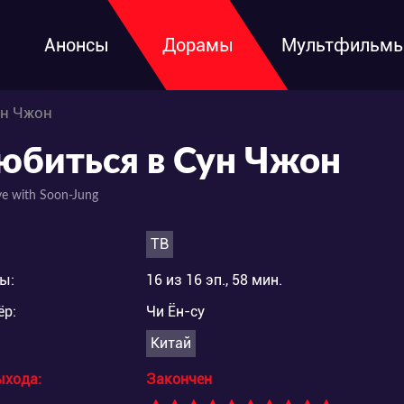
Анонсы
Дорамы
Мультфильм
ун Чжон
юбиться в Сун Чжон
ove with Soon-Jung
ТВ
ы:
16 из 16 эп., 58 мин.
ёр:
Чи Ён-су
Китай
ыхода:
Закончен