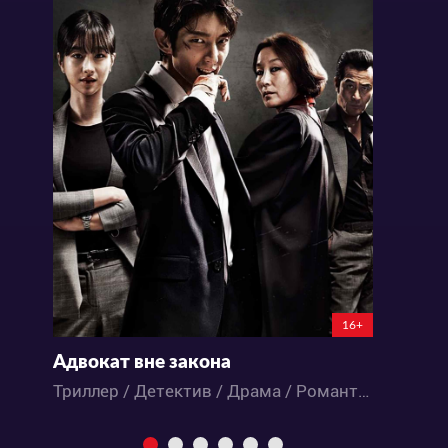
16+
Адвокат вне закона
К
Триллер / Детектив / Драма / Романтика / Дорамы
Т