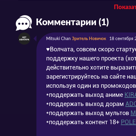
Показат
Серия 4
Эпизод 4
2015
Комментарии (1)
Серия 5
Эпизод 5
2015
Серия 6
Эпизод 6
2015
Mitsuki Chan
Зритель Новичок
18 сентября 
Серия 7
Эпизод 7
2015
♥Волчата, совсем скоро старту
поддержку нашего проекта (хот
Серия 8
Эпизод 8
2015
действительно хотите выразить
Серия 9
Эпизод 9
2015
зарегистрируйтесь на сайте н
используя один из промокодов
Серия 10
Эпизод 10
2015
*поддержать выход аниме
KIR
Серия 11
Эпизод 11
2015
*поддержать выход дорам
AD
*поддержать выход мультов
M
Серия 12
Эпизод 12
2015
*поддержать контент 18+
POL
Серия 13
Эпизод 13
2015