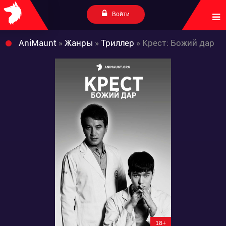
Войти
AniMaunt
»
Жанры
»
Триллер
» Крест: Божий дар
18+