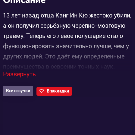
Описание
13 лет назад отца Канг Ин Кю жестоко убили,
а он получил серьёзную черепно-мозговую
травму. Теперь его левое полушарие стало
функционировать значительно лучше, чем у
других людей. Это даёт ему определенные
преимущества в освоении точных наук.
Развернуть
Окончив школу, парень без труда поступает в
медицинский вуз. Но выбор продиктован не
Все озвучки
В закладки
желанием спасать чужие жизни, а
стремлением научиться их отнимать. Ведь
больше десяти лет юноша желает только
одного – отомстить убийце своего родителя.