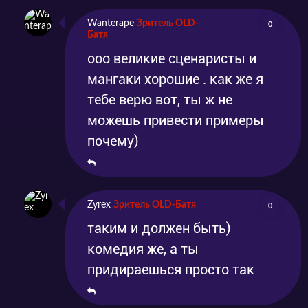
Wanterape
Зритель OLD-
0
Батя
ооо великие сценаристы и
мангаки хорошие . как же я
тебе верю вот, ты ж не
можешь привести примеры
почему)
Zyrex
Зритель OLD-Батя
0
таким и должен быть)
комедия же, а ты
придираешься просто так