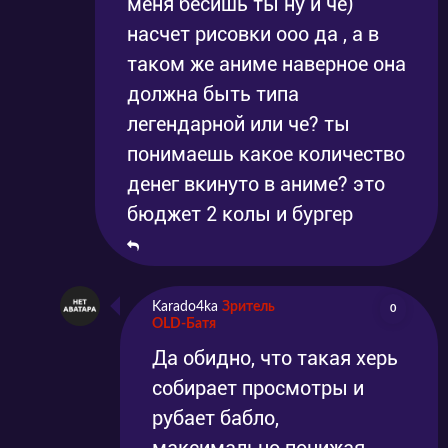
меня бесишь ты ну и че)
насчет рисовки ооо да , а в
таком же аниме наверное она
должна быть типа
легендарной или че? ты
понимаешь какое количество
денег вкинуто в аниме? это
бюджет 2 колы и бургер
Karado4ka
Зритель
0
OLD-Батя
Да обидно, что такая херь
собирает просмотры и
рубает бабло,