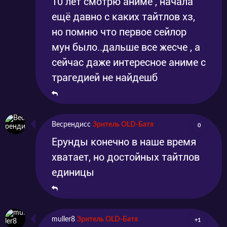
10 лет смотрю аниме , начала
ещё давно с каких тайтлов хз,
но помню что первое сейлор
мун было..дальше все жесче , а
сейчас даже интересное аниме с
трагедией не найдешб
Весрендисс
Зритель OLD-Батя
0
Ерунды конечно в наше время
хватает, но достойных тайтлов
единицы
muller8
Зритель OLD-Батя
+1