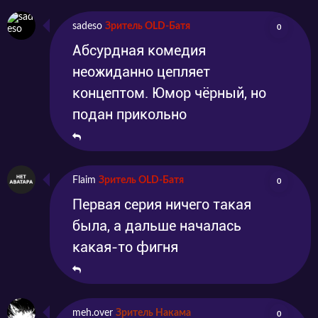
sadeso
Зритель OLD-Батя
0
Абсурдная комедия
неожиданно цепляет
концептом. Юмор чёрный, но
подан прикольно
Flaim
Зритель OLD-Батя
0
Первая серия ничего такая
была, а дальше началась
какая-то фигня
meh.over
Зритель Накама
0