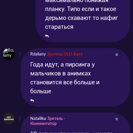
максимально понижая
планку. Типо если и такое
дерьмо схавают то нафиг
стараться
Rdaliany
Зритель OLD-Батя
0
Года идут, а пирсинга у
мальчиков в анимках
становится все больше и
больше
Natalllka
Зритель -
0
Комментатор