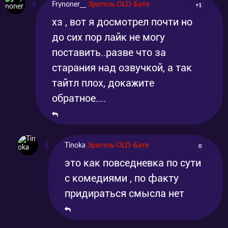
Frynoner__
Зритель OLD-Батя
+1
хз , вот я досмотрел почти но
до сих пор лайк не могу
поставить..разве что за
старания над озвучкой, а так
тайтл плох, докажите
обратное....
Tinoka
Зритель OLD-Батя
0
это как повседневка по сути
с комедиями , по факту
придираться смысла нет