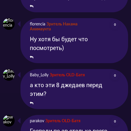
florencia
Зритель Накама
0
Анимаунта
Ну хотя бы будет что
посмотреть)
Baby_Lolly
Зритель OLD-Батя
0
а кто эти 8 джедаев перед
этим?
parakov
Зритель OLD-Батя
0