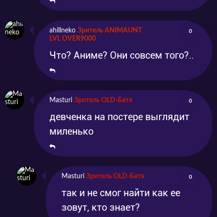
ahillneko
Зритель ANIMAUNT
0
LVL OVER9000
Что? Аниме? Они совсем того?..
Masturi
Зритель OLD-Батя
0
девченка на постере выглядит
миленько
Masturi
Зритель OLD-Батя
0
так и не смог найти как ее
зовут, кто знает?