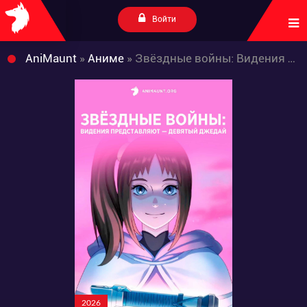
Войти
AniMaunt
»
Аниме
» Звёздные войны: Видения представляют — Девятый джедай
2026