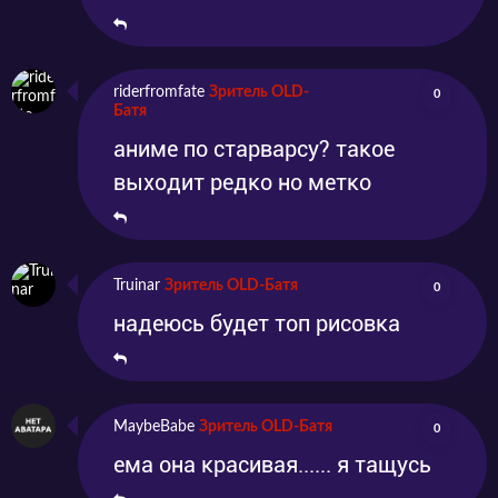
riderfromfate
Зритель OLD-
0
Батя
аниме по старварсу? такое
выходит редко но метко
Truinar
Зритель OLD-Батя
0
надеюсь будет топ рисовка
MaybeBabe
Зритель OLD-Батя
0
ема она красивая...... я тащусь