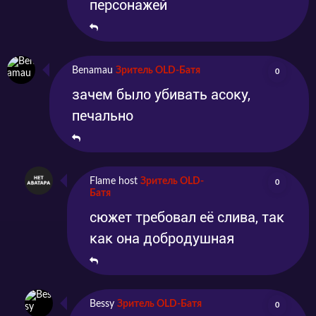
персонажей
Benamau
Зритель OLD-Батя
0
зачем было убивать асоку,
печально
Flame host
Зритель OLD-
0
Батя
сюжет требовал её слива, так
как она добродушная
Bessy
Зритель OLD-Батя
0