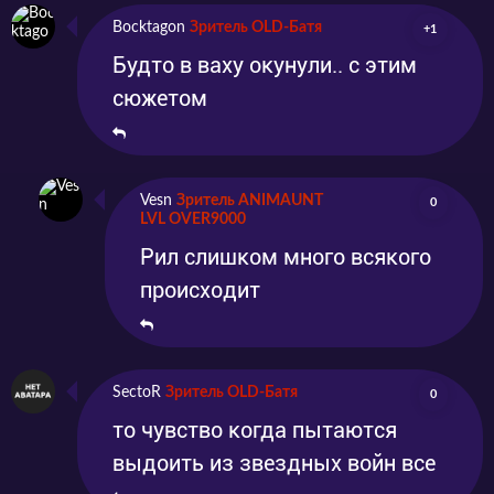
Bocktagon
Зритель OLD-Батя
+1
Будто в ваху окунули.. с этим
сюжетом
Vesn
Зритель ANIMAUNT
0
LVL OVER9000
Рил слишком много всякого
происходит
SectoR
Зритель OLD-Батя
0
то чувство когда пытаются
выдоить из звездных войн все