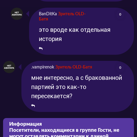
BanDitKa
Зритель OLD-
0
Батя
это вроде как отдельная
история
.vampirenok
Зритель OLD-Батя
0
мне интересно, а с бракованной
партией это как-то
пересекается?
Информация
Посетители, находящиеся в группе
Гости
, не
могут оставлять комментарии к данной