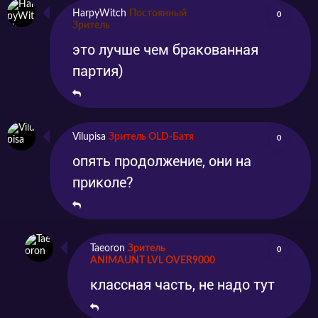
HarpyWitch
Постоянный
0
Зритель
это лучше чем бракованная
партия)
Vilupisa
Зритель OLD-Батя
0
опять продолжение, они на
приколе?
Taeoron
Зритель
0
ANIMAUNT LVL OVER9000
классная часть, не надо тут