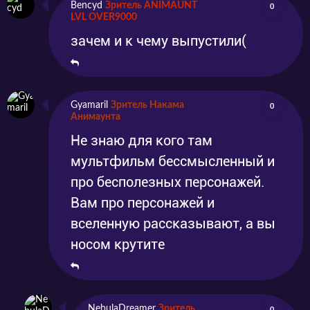
Bencyd
Зритель ANIMAUNT
0
LVL OVER9000
зачем и к чему выпустили(
Gyamaril
Зритель Накама
0
Анимаунта
Не знаю для кого там
мультфильм бессмысленный и
про бесполезных персонажей.
Вам про персонажей и
вселенную рассказывают, а вы
носом крутите
NebulaDreamer
Зритель
0