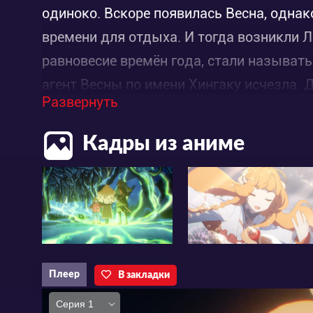
одиноко. Вскоре появилась Весна, однак
времени для отдыха. И тогда возникли Л
равновесие времён года, стали называт
агент Весны по имени Хингаку исчезла. 
Развернуть
испытания, чтобы вернуться на Землю и
Кадры из аниме
Плеер
В закладки