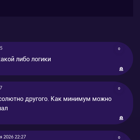
05
0
акой либо логики
7
0
солютно другого. Как минимум можно
нал
я 2026 22:27
0