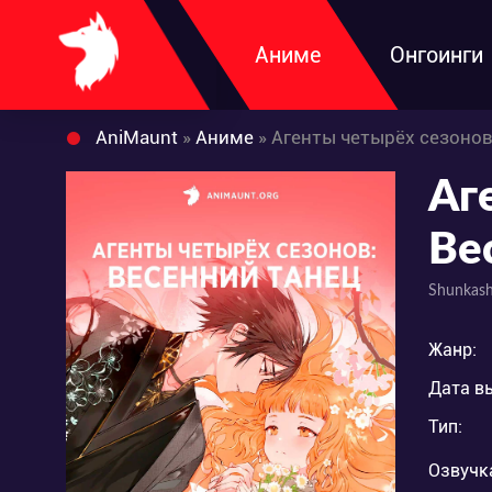
Аниме
Онгоинги
AniMaunt
»
Аниме
» Агенты четырёх сезонов
Аг
Ве
Shunkash
Жанр:
Дата в
Тип:
Озвучк