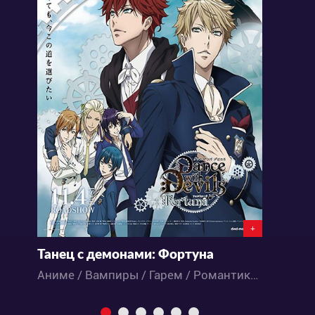
+
Танец с демонами: Фортуна
Л
Аниме / Вампиры / Гарем / Романтика / Паранормальное / Сёдзё
Э