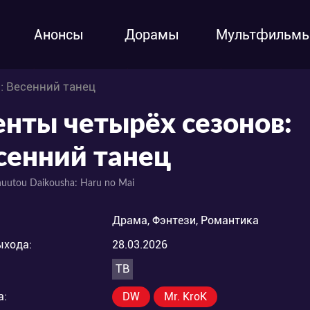
Анонсы
Дорамы
Мультфильм
: Весенний танец
енты четырёх сезонов:
сенний танец
uutou Daikousha: Haru no Mai
Драма, Фэнтези, Романтика
ыхода:
28.03.2026
ТВ
а:
DW
Mr. KroK