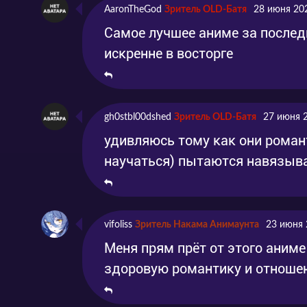
AaronTheGod
Зритель OLD-Батя
28 июня 20
Самое лучшее аниме за послед
искренне в восторге
gh0stbl00dshed
Зритель OLD-Батя
27 июня 
удивляюсь тому как они роман
научаться) пытаются навязыва
vifoliss
Зритель Накама Анимаунта
23 июня 
Меня прям прёт от этого аниме
здоровую романтику и отноше