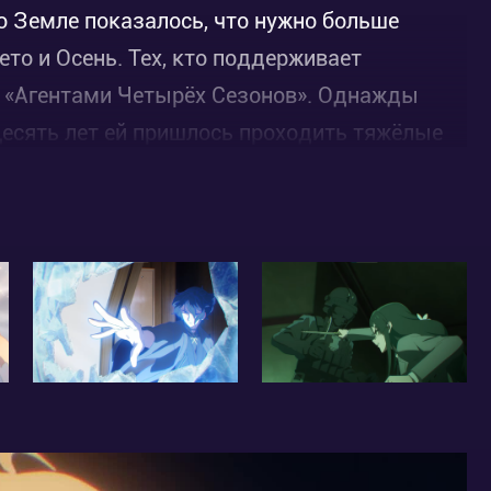
о Земле показалось, что нужно больше
ето и Осень. Тех, кто поддерживает
ь «Агентами Четырёх Сезонов». Однажды
Десять лет ей пришлось проходить тяжёлые
 восстановить равновесие.