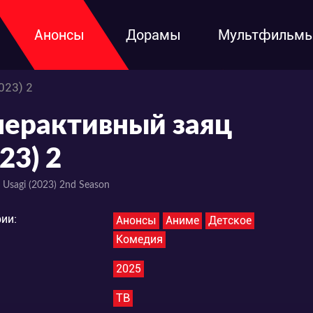
Анонсы
Дорамы
Мультфильм
023) 2
перактивный заяц
23) 2
 Usagi (2023) 2nd Season
ии:
Анонсы
Аниме
Детское
Комедия
2025
ТВ