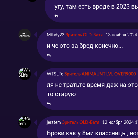
угу, там есть вроде в 2023
Milady23
Зритель OLD-Батя
13 ноября 2024
и че это за бред конечно...
WTSLife
Зритель ANIMAUNT LVL OVER9000
ля не тратьте время даж на эт
то старую
jeratem
Зритель OLD-Батя
12 ноября 2024 1
Брови как у 8ми классницы, но