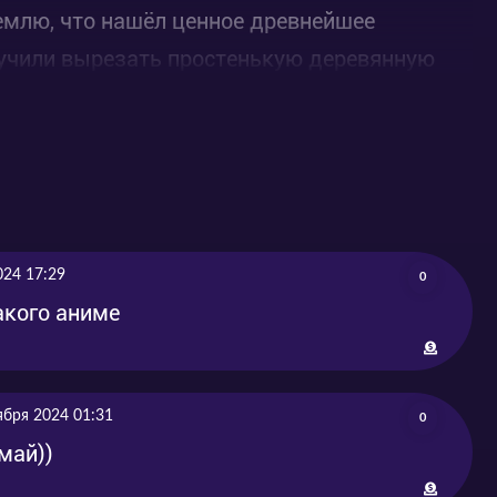
землю, что нашёл ценное древнейшее
ручили вырезать простенькую деревянную
никто не может оторвать глаз! С таким
024 17:29
0
акого аниме
ября 2024 01:31
0
май))