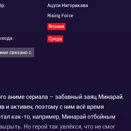
ёр:
Ацуси Нигорикава
Rising Force
Япония
ыхода:
Среда
име связано с:
ого аниме сериала – забавный заяц Минарай.
в и активен, поэтому с ним всё время
тал как-то, например, Минарай отбойным
ырыть. Но герой так увлёкся, что не смог