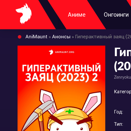
Аниме
Онгоинги
AniMaunt
»
Анонсы
» Гиперактивный заяц (2
Ги
(20
Zenryoku
Категор
Год:
Тип: