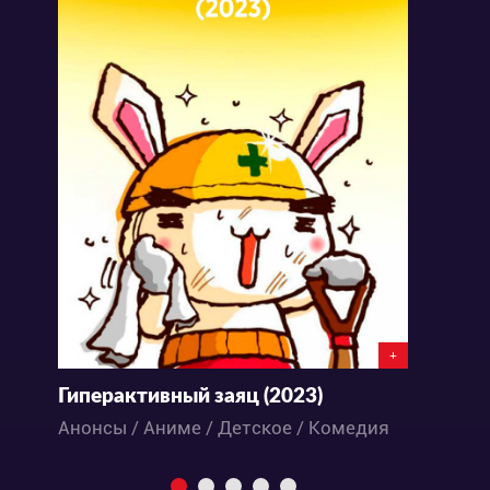
+
Гиперактивный заяц (2023)
К
Анонсы / Аниме / Детское / Комедия
М