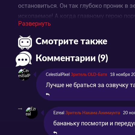
остановиться. Он так глубоко проник в 
ископаемое! А когда главному герою по
Развернуть
фигурку, он создал шедевр, от которого 
героем не соскучишься!
Смотрите также
Комментарии (9)
CelestialPixel
Зритель OLD-Батя
18 ноября 2
Лучше не браться за озвучку т
Ezreal
Зритель Накама Анимаунта
20 но
бананьку посмотри и переду