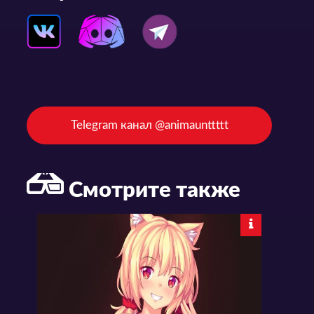
Telegram канал @animaunttttt
Смотрите также