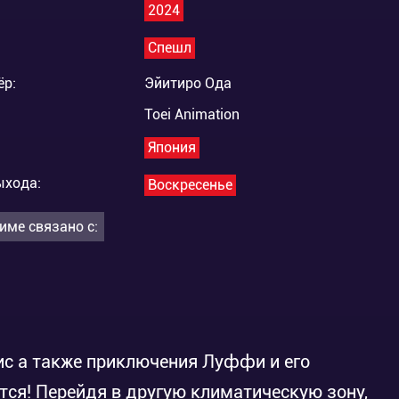
2024
Спешл
ёр:
Эйитиро Ода
Toei Animation
Япония
ыхода:
Воскресенье
име связано с:
ис а также приключения Луффи и его
я! Перейдя в другую климатическую зону,