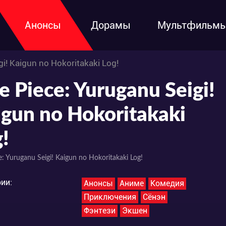
Анонсы
Дорамы
Мультфильм
i! Kaigun no Hokoritakaki Log!
 Piece: Yuruganu Seigi!
igun no Hokoritakaki
!
: Yuruganu Seigi! Kaigun no Hokoritakaki Log!
ии:
Анонсы
Аниме
Комедия
Приключения
Сёнэн
Фэнтези
Экшен