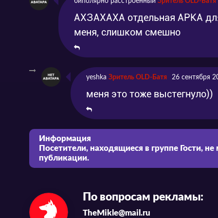
биполярно расстроенный
Зритель OLD-Батя
АХЗАХАХА отдельная АРКА для 
меня, слишком смешно
yeshka
Зритель OLD-Батя
26 сентября 2
меня это тоже выстегнуло))
Информация
Посетители, находящиеся в группе
Гости
, не
публикации.
По вопросам рекламы:
TheMikle@mail.ru