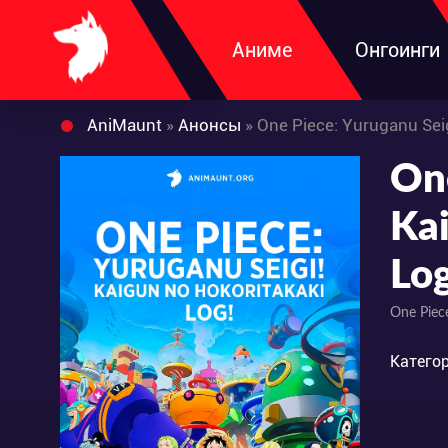
Аниме
Онгоинги
AniMaunt
»
Анонсы
» One Piece: Yuruganu Seig
One
Ka
Log
One Piece
Категор