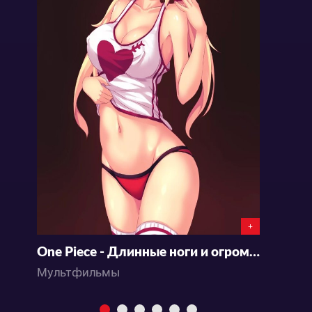
+
One Piece - Длинные ноги и огромная грудь императрицы - дебют Боа Хэнкок!
Мультфильмы
М