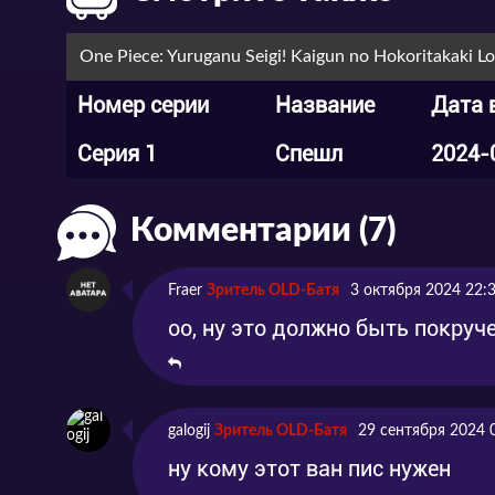
One Piece: Yuruganu Seigi! Kaigun no Hokoritakaki L
Номер серии
Название
Дата 
Серия 1
Спешл
2024-
Комментарии (7)
Fraer
Зритель OLD-Батя
3 октября 2024 22:
оо, ну это должно быть покруч
galogij
Зритель OLD-Батя
29 сентября 2024 
ну кому этот ван пис нужен