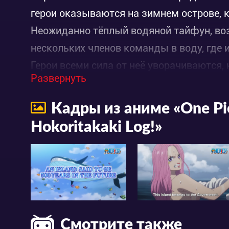
герои оказываются на зимнем острове, 
Неожиданно тёплый водяной тайфун, во
нескольких членов команды в воду, где 
Герои всеми сила от неё уворачиваются
Развернуть
намерена непременно их поглотить. Силь
пираты не в состоянии вернуть его в пре
Кадры из аниме «One Pie
в виде Робота, который с лёгкостью ост
Hokoritakaki Log!»
возможность выйти на остров и узнают,
Именно здесь живёт и работает знамени
Смотрите также