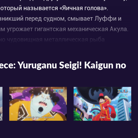
который называется «Яичная голова».
зникший перед судном, смывает Луффи и
им угрожает гигантская механическая Акула.
, но чудовищная металлическая рыба
ное течение переворачивает корабль, и
жнее положение. И вдруг появляется спасение
ce: Yuruganu Seigi! Kaigun no
анавливает Акулу. Так герои получают
 что он является Правительственным!
тый доктор Вегапанк!