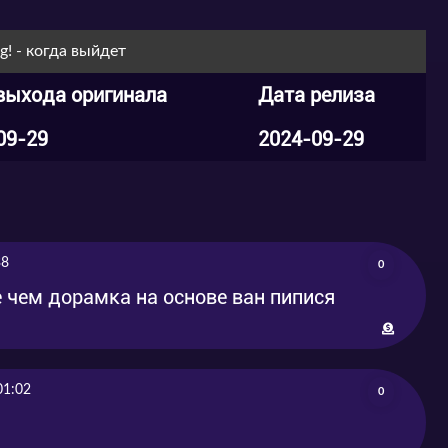
og! - когда выйдет
выхода оригинала
Дата релиза
09-29
2024-09-29
38
0
е чем дорамка на основе ван пипися
01:02
0