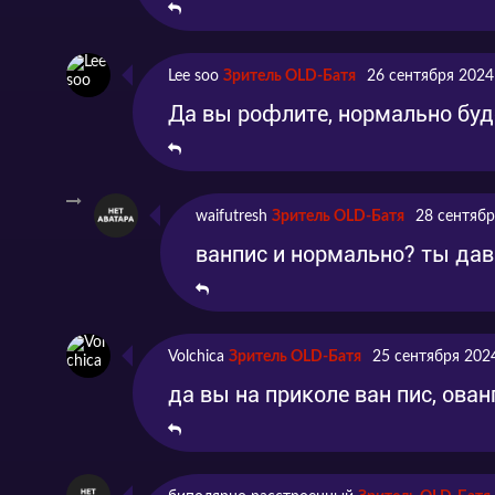
Lee soo
Зритель OLD-Батя
26 сентября 2024
Да вы рофлите, нормально буд
waifutresh
Зритель OLD-Батя
28 сентябр
ванпис и нормально? ты дав
Volchica
Зритель OLD-Батя
25 сентября 202
да вы на приколе ван пис, ова