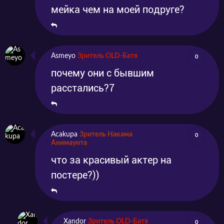
мейка чем на моей подруге?
Asmeyo
Зритель OLD-Батя
0
почему они с бывшим
расстались?7
Acakupa
Зритель Накама
0
Анимаунта
что за красивый актер на
постере?))
Xandor
Зритель OLD-Батя
0