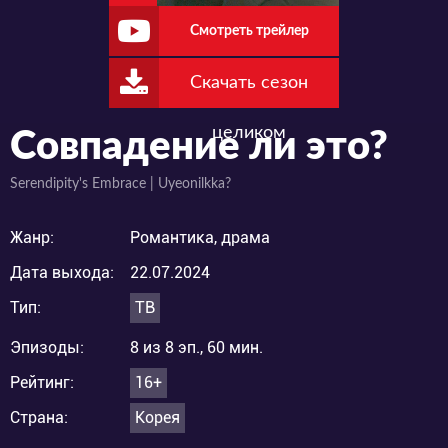
Смотреть трейлер
Скачать сезон
целиком
Совпадение ли это?
Serendipity's Embrace | Uyeonilkka?
Жанр:
Романтика, драма
Дата выхода:
22.07.2024
Тип:
ТВ
Эпизоды:
8 из 8 эп., 60 мин.
Рейтинг:
16+
Страна:
Корея