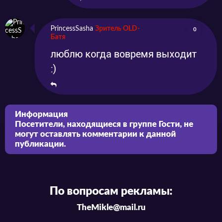
PrincessSasha
Зритель OLD-
0
Батя
люблю когда вовремя выходит
:)
Информация
Посетители, находящиеся в группе
Гости
, не
могут оставлять комментарии к данной
публикации.
По вопросам рекламы:
TheMikle@mail.ru