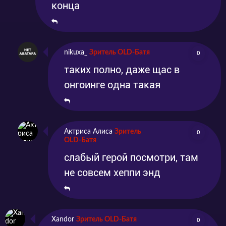
конца
nikuxa_
Зритель OLD-Батя
0
таких полно, даже щас в
онгоинге одна такая
Актриса Алиса
Зритель
0
OLD-Батя
слабый герой посмотри, там
не совсем хеппи энд
Xandor
Зритель OLD-Батя
0