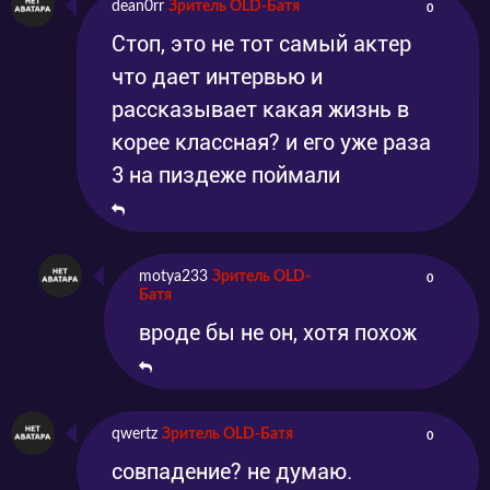
dean0rr
Зритель OLD-Батя
0
Стоп, это не тот самый актер
что дает интервью и
рассказывает какая жизнь в
корее классная? и его уже раза
3 на пиздеже поймали
motya233
Зритель OLD-
0
Батя
вроде бы не он, хотя похож
qwertz
Зритель OLD-Батя
0
совпадение? не думаю.