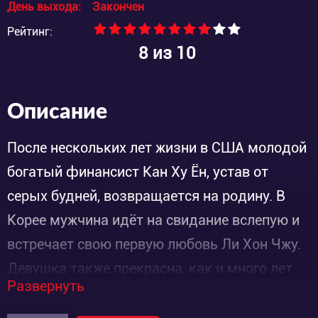
День выхода:
Закончен
Рейтинг:
8
из 10
Описание
После нескольких лет жизни в США молодой
богатый финансист Кан Ху Ён, устав от
серых будней, возвращается на родину. В
Корее мужчина идёт на свидание вслепую и
встречает свою первую любовь Ли Хон Чжу.
Девушка также прекрасна, как и много лет
Развернуть
назад, только теперь она серьёзный
продюсер-аниматор и ничего не хочет