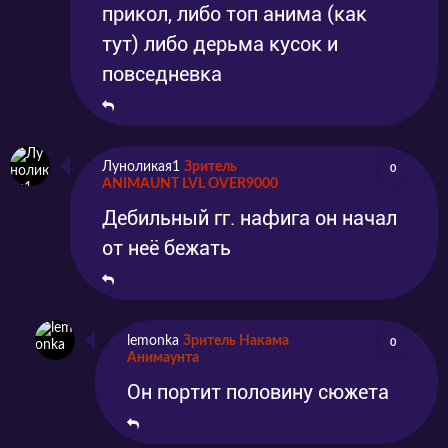
прикол, либо топ анима (как
тут) либо дерьма кусок и
повседневка
Луноликая1
Зритель
0
ANIMAUNT LVL OVER9000
Дебильный гг. нафига он начал
от неё бежать
lemonka
Зритель Накама
0
Анимаунта
Он портит половину сюжета