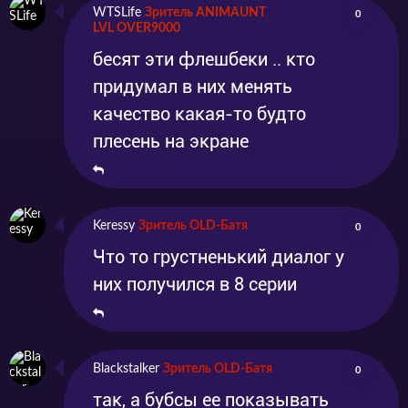
WTSLife
Зритель ANIMAUNT
0
LVL OVER9000
бесят эти флешбеки .. кто
придумал в них менять
качество какая-то будто
плесень на экране
Keressy
Зритель OLD-Батя
0
Что то грустненький диалог у
них получился в 8 серии
Blackstalker
Зритель OLD-Батя
0
так, а бубсы ее показывать