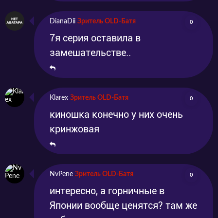
DianaDii
Зритель OLD-Батя
0
7я серия оставила в
замешательстве..
Klarex
Зритель OLD-Батя
0
киношка конечно у них очень
кринжовая
NvPene
Зритель OLD-Батя
0
интересно, а горничные в
Японии вообще ценятся? там же