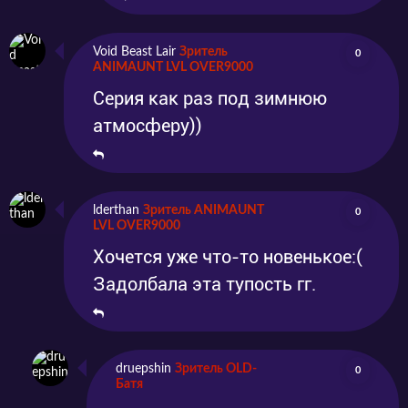
Void Beast Lair
Зритель
0
ANIMAUNT LVL OVER9000
Серия как раз под зимнюю
атмосферу))
lderthan
Зритель ANIMAUNT
0
LVL OVER9000
Хочется уже что-то новенькое:(
Задолбала эта тупость гг.
druepshin
Зритель OLD-
0
Батя