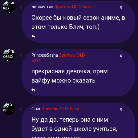
липкая тян
Зритель OLD-Батя
0
Скорее бы новый сезон аниме, в
этом только Блич, топ:(
PrincessSasha
Зритель OLD-
0
Батя
прекрасная девочка, прям
вайфу можно сказать
Gnar
Зритель OLD-Батя
0
Ну да да, теперь она с ним
будет в одной школе учиться,