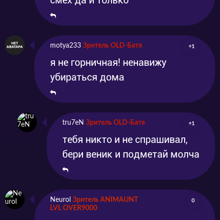
смех да и только
motya233
Зритель OLD-Батя
+1
я не горничная! ненавижу
убираться дома
tru7eN
Зритель OLD-Батя
+1
тебя никто и не спрашивал,
бери веник и подметай молча
Neurol
Зритель ANIMAUNT
0
LVL OVER9000