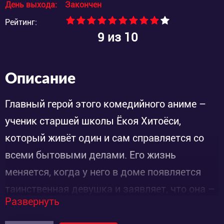
День выхода:
Закончен
Рейтинг:
9
из 10
Описание
Главный герой этого комедийного аниме –
ученик старшей школы Ёкоя Хитоёси,
который живёт один и сам справляется со
всеми бытовыми делами. Его жизнь
меняется, когда у него в доме появляется
таинственная девушка и заявляет, что она –
Развернуть
наёмная убийца. Девушка просит героя
взять её на работу, чтобы выполнять все