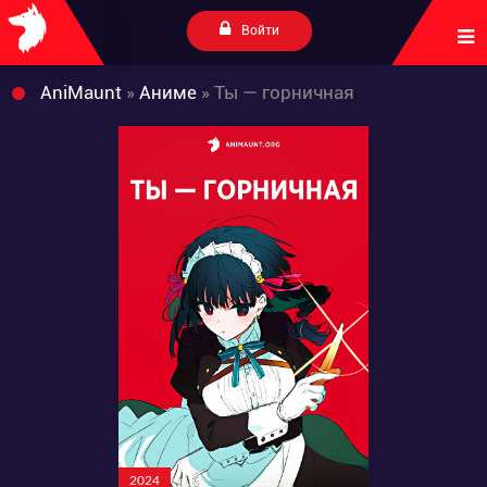
Войти
AniMaunt
»
Аниме
» Ты — горничная
2024