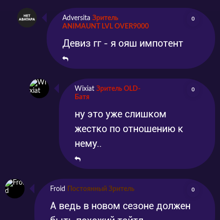
Adversita
Зритель
0
ANIMAUNT LVL OVER9000
Девиз гг - я ояш импотент
Wixiat
Зритель OLD-
0
Батя
ну это уже слишком
жестко по отношению к
нему..
Froid
Постоянный Зритель
0
А ведь в новом сезоне должен