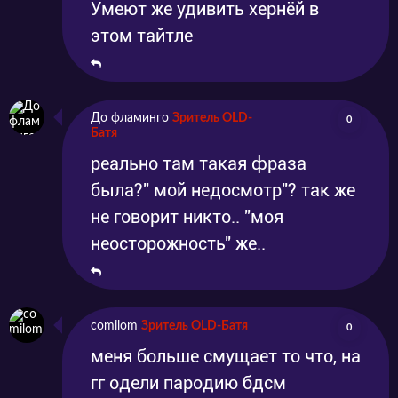
Умеют же удивить хернёй в
этом тайтле
До фламинго
Зритель OLD-
0
Батя
реально там такая фраза
была?" мой недосмотр"? так же
не говорит никто.. "моя
неосторожность" же..
comilom
Зритель OLD-Батя
0
меня больше смущает то что, на
гг одели пародию бдсм