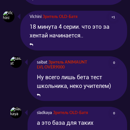
Vichini
Зритель OLD-Батя
+1
18 минута 4 серии. что это за
хентай начинается..
saibat
Зритель ANIMAUNT
0
LVL OVER9000
Ну всего лишь бета тест
школьника, неко учителем)
sladkaya
Зритель OLD-Батя
0
а это база для таких