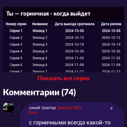
Ты — горничная - когда выйдет
Номер серии
Название
Дата выхода оригинала
Дата релиза
Серия 1
Эпизод 1
2024-10-05
2024-10-05
Серия 2
Эпизод 2
2024-10-12
2024-10-12
Серия 3
Эпизод 3
2024-10-19
2024-10-19
Серия 4
Эпизод 4
2024-10-26
2024-10-26
Серия 5
Эпизод 5
2024-11-02
2024-11-02
Серия 6
Эпизод 6
2024-11-09
2024-11-09
Серия 7
Эпизод 7
2024-11-17
2024-11-17
Показать все серии
Серия 8
Эпизод 8
2024-11-23
2024-11-23
Серия 9
Эпизод 9
2024-12-01
2024-12-01
Комментарии (74)
Серия 10
Эпизод 10
2024-12-07
2024-12-07
Серия 11
Эпизод 11
2024-12-14
2024-12-14
Серия 12
Эпизод 12
2024-12-21
2024-12-21
синий трактор
Зритель OLD-
0
Батя
с горничными всегда какой-то