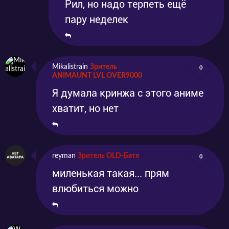
Рил, но надо терпеть ещё
пару неделек
Mikalistrain
Зритель
0
ANIMAUNT LVL OVER9000
Я думала кринжа с этого аниме
хватит, но нет
reyman
Зритель OLD-Батя
0
миленькая такая... прям
влюбиться можно