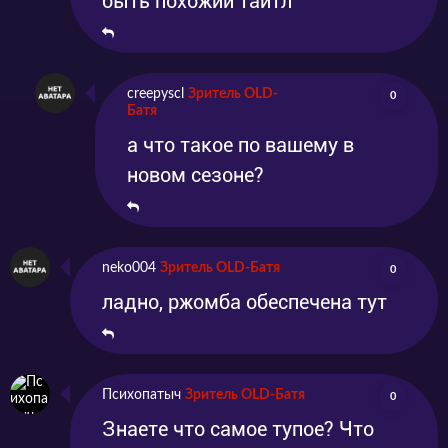
быть похожий тайтл
creepyscl
Зритель OLD-
0
Батя
а что такое по вашему в
новом сезоне?
neko004
Зритель OLD-Батя
0
ладно, ржомба обеспечена тут
Психопатыч
Зритель OLD-Батя
0
Знаете что самое тупое? Что