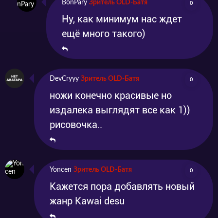
BonPary
Зритель OLD-Батя
0
Ну, как минимум нас ждет
ещё много такого)
DevCryyy
Зритель OLD-Батя
0
ножи конечно красивые но
издалека выглядят все как 1))
рисовочка..
Yoncen
Зритель OLD-Батя
0
Кажется пора добавлять новый
жанр Kawai desu