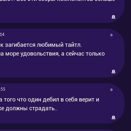
:14
0
ак загибается любимый тайтл.
а море удовольствия, а сейчас только
:55
0
 того что один дебил в себя верит и
же должны страдать..