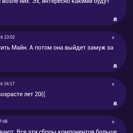
 возле них. Эх, интересно какими будут
26 23:02
0
тить Майн. А потом она выйдет замуж за
26 14:17
0
возрасте лет 20((
7:48
0
вают. Все эти сборы компонентов больше