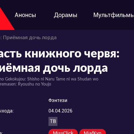
Анонсы
Дорамы
Мультфильм
я: Приёмная дочь лорда
асть книжного червя:
иёмная дочь лорда
no Gekokujou: Shisho ni Naru Tame ni wa Shudan wo
aremasen: Ryoushu no Youjo
Фэнтези
ыхода:
04.04.2026
ТВ
а:
MissClick
MiafKyn