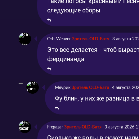
Такие лотосы красивые и песня
следующие сборы
Orb-Weaver
Зритель OLD-Батя
3 августа 20
Это все делается - чтоб вырас
фердинанда
Мяурик
Зритель OLD-Батя
4 августа 20
Фу блин, у них же разница в 
Fregazar
Зритель OLD-Батя
3 августа 2026 1
Сколько же воды в сюжет нали