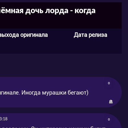
ёмная дочь лорда - когда
выхода оригинала
Дата релиза
0
игинале. Иногда мурашки бегают)
3:18
0