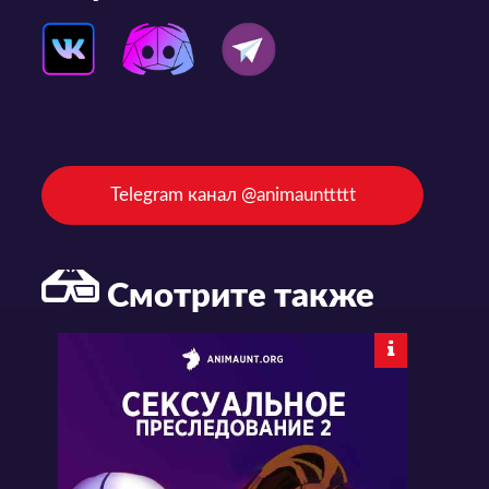
Telegram канал @animaunttttt
Смотрите также