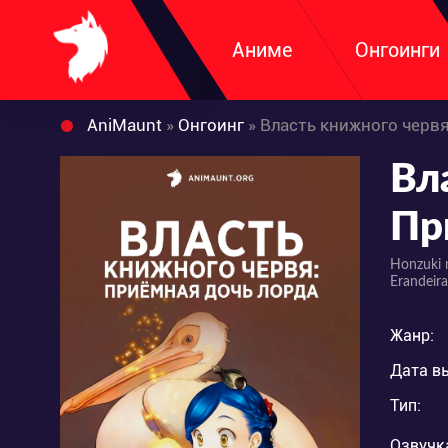
Аниме
Онгоинги
AniMaunt
»
Онгоинг
» Власть книжного черв
Вл
Пр
Honzuki 
Erandeir
Жанр:
Дата в
Тип:
Озвучк