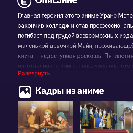
Описание
Главная героиня этого аниме Урано Мотос
закончив колледж и став профессионал
погибает под грудой всевозможных изда
маленькой девочкой Майн, проживающей
книга – недоступная роскошь. Пятилетня
изготавливать книги, пользуясь опытом 
Развернуть
иллюстрациями, но на её пути встают не
конкурентов. Теперь Святому отцу Ферд
Кадры из аниме
Майн, а также рыцарю по имени Дамуэль
приложить много сил, чтобы защитить 