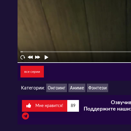
все серии
Категории:
Онгоинг
Аниме
Фэнтези
Озвучив
Мне нравится!
89
Поддержите наших