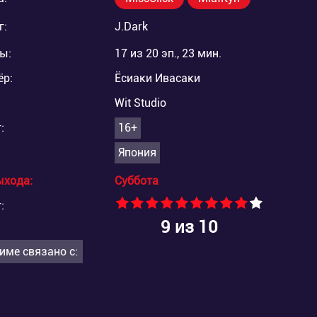
г:
J.Dark
ы:
17 из 20 эп., 23 мин.
ёр:
Ёсиаки Ивасаки
Wit Studio
:
16+
Япония
ыхода:
Суббота
:
9
из 10
име связано с: