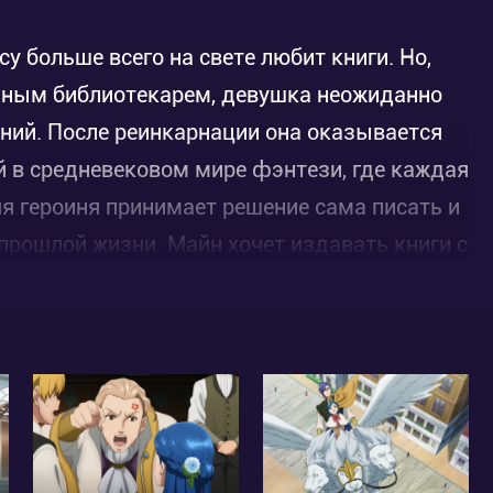
у больше всего на свете любит книги. Но,
ьным библиотекарем, девушка неожиданно
ний. После реинкарнации она оказывается
 в средневековом мире фэнтези, где каждая
я героиня принимает решение сама писать и
прошлой жизни. Майн хочет издавать книги с
ожиданные трудности в лице аристократии и
инанду, который занимается воспитанием
 и священнику Сильвестру придётся
малышку.