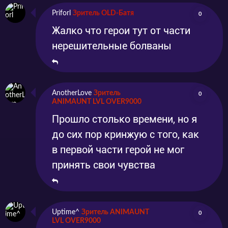
Priforl
Зритель OLD-Батя
0
Жалко что герои тут от части
нерешительные болваны
AnotherLove
Зритель
0
ANIMAUNT LVL OVER9000
Прошло столько времени, но я
до сих пор кринжую с того, как
в первой части герой не мог
принять свои чувства
Uptime^
Зритель ANIMAUNT
0
LVL OVER9000