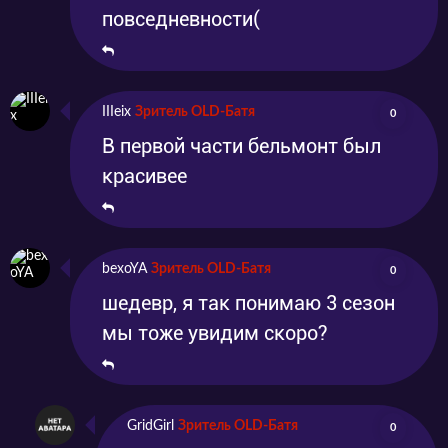
повседневности(
IIIeix
Зритель OLD-Батя
0
В первой части бельмонт был
красивее
bexoYA
Зритель OLD-Батя
0
шедевр, я так понимаю 3 сезон
мы тоже увидим скоро?
GridGirl
Зритель OLD-Батя
0