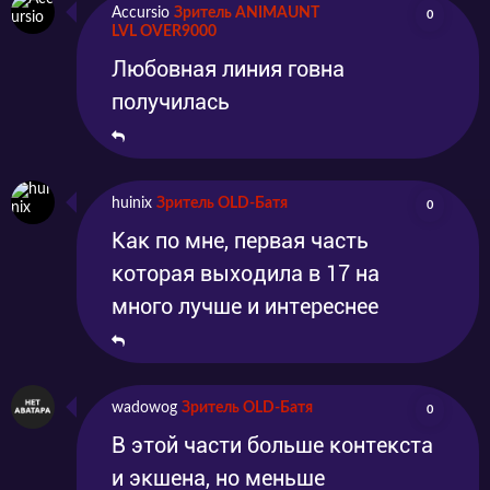
Accursio
Зритель ANIMAUNT
0
LVL OVER9000
Любовная линия говна
получилась
huinix
Зритель OLD-Батя
0
Как по мне, первая часть
которая выходила в 17 на
много лучше и интереснее
wadowog
Зритель OLD-Батя
0
В этой части больше контекста
и экшена, но меньше