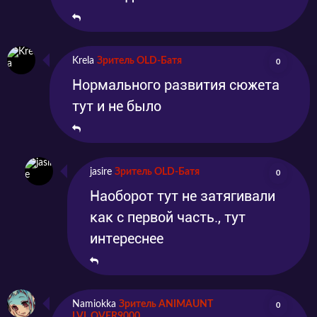
Krela
Зритель OLD-Батя
0
Нормального развития сюжета
тут и не было
jasire
Зритель OLD-Батя
0
Наоборот тут не затягивали
как с первой часть., тут
интереснее
Namiokka
Зритель ANIMAUNT
0
LVL OVER9000