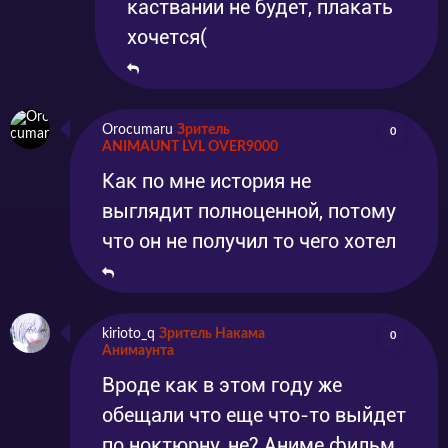
каствании не будет, плакать
хочется(
Orocumaru
Зритель
0
ANIMAUNT LVL OVER9000
Как по мне история не
выглядит полноценной, потому
что он не получил то чего хотел
kirioto_q
Зритель Накама
0
Анимаунта
Вроде как в этом году же
обещали что еще что-то выйдет
по ноктюрну, не? Аниме фильм