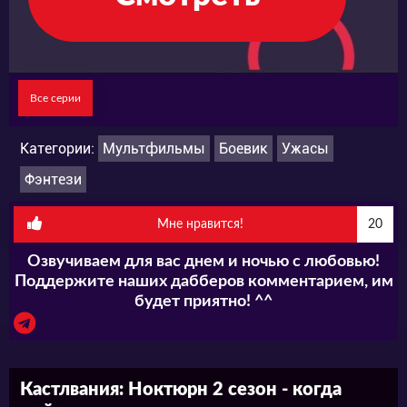
как потомку великого рода истребителей
всех Вампиров не остаётся ничего другого,
как начать искать союзников для борьбы с
нечистью.
Все серии
Категории:
Мультфильмы
Боевик
Ужасы
Фэнтези
Мне нравится!
20
Озвучиваем для вас днем и ночью с любовью!
Поддержите наших дабберов комментарием, им
будет приятно! ^^
Кастлвания: Ноктюрн 2 сезон - когда