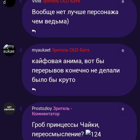
Vivid
Зритель OLD-Батя
0
Вообще нет лучше персонажа
чем ведьма)
myaukaet
Зритель OLD-Батя
0
кайфовая анима, вот бы
перерывов конечно не делали
было бы круто
Prostozloy
Зритель -
0
Комментатор
Гроб принцессы Чайки,
переосмысление?