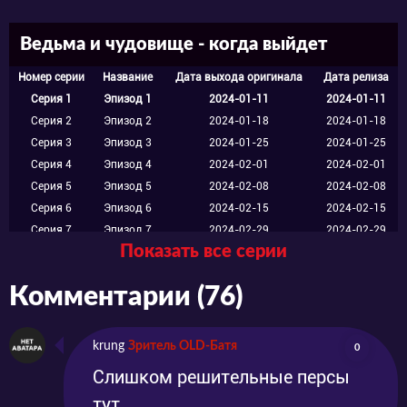
Ведьма и чудовище - когда выйдет
Номер серии
Название
Дата выхода оригинала
Дата релиза
Серия 1
Эпизод 1
2024-01-11
2024-01-11
Серия 2
Эпизод 2
2024-01-18
2024-01-18
Серия 3
Эпизод 3
2024-01-25
2024-01-25
Серия 4
Эпизод 4
2024-02-01
2024-02-01
Серия 5
Эпизод 5
2024-02-08
2024-02-08
Серия 6
Эпизод 6
2024-02-15
2024-02-15
Серия 7
Эпизод 7
2024-02-29
2024-02-29
Показать все серии
Серия 8
Эпизод 8
2024-03-07
2024-03-07
Серия 9
Эпизод 9
2024-03-14
2024-03-14
Комментарии (76)
Серия 10
Эпизод 10
2024-03-21
2024-03-21
Серия 11
Эпизод 11
2024-03-28
2024-03-28
Серия 12
Эпизод 12
2024-04-04
2024-04-04
krung
Зритель OLD-Батя
0
Слишком решительные персы
тут_