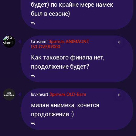
будет) по крайне мере намек
был в сезоне)
Grusiami
Зритель ANIMAUNT
0
LVL OVER9000
Как такового финала нет,
продолжение будет?
luvxheart
Зритель OLD-Батя
0
милая анимеха, хочется
продолжения :)