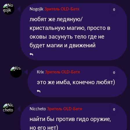
Nogojik
Зритель OLD-Батя
0
любят же ледяную/
кристальную магию, просто в
оковы засунуть тело где не
будет магии и движений
Krix
Зритель OLD-Батя
0
это же имба, конечно любят)
Niccheto
Зритель OLD-Батя
0
найти бы против гидо оружие,
но его нет)