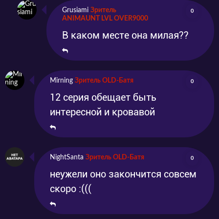
Grusiami
Зритель
0
ANIMAUNT LVL OVER9000
В каком месте она милая??
Mirning
Зритель OLD-Батя
0
12 серия обещает быть
интересной и кровавой
NightSanta
Зритель OLD-Батя
0
неужели оно закончится совсем
скоро :(((