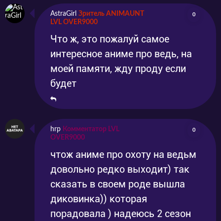
AstraGirl
Зритель ANIMAUNT
0
LVL OVER9000
Что ж, это пожалуй самое
интересное аниме про ведь, на
моей памяти, жду проду если
будет
hrp
Комментатор LVL
0
OVER9000
чтож аниме про охоту на ведьм
довольно редко выходит) так
сказать в своем роде вышла
диковинка)) которая
порадовала ) надеюсь 2 сезон