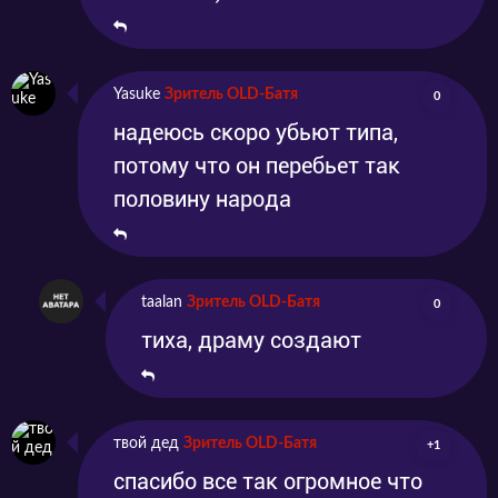
Yasuke
Зритель OLD-Батя
0
надеюсь скоро убьют типа,
потому что он перебьет так
половину народа
taalan
Зритель OLD-Батя
0
тиха, драму создают
твой дед
Зритель OLD-Батя
+1
спасибо все так огромное что