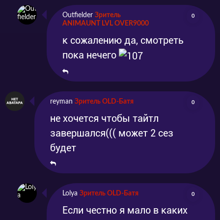
Outfielder
Зритель
0
ANIMAUNT LVL OVER9000
к сожалению да, смотреть
пока нечего
reyman
Зритель OLD-Батя
0
не хочется чтобы тайтл
завершался((( может 2 сез
будет
Lolya
Зритель OLD-Батя
0
Если честно я мало в каких