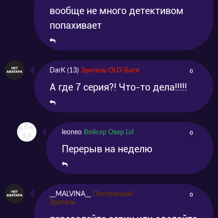
вообще не много детективом
попахивает
DarK (13)
Зритель OLD-Батя
0
А где 7 серия?! Что-то дела!!!!!
leoneo
Войсер Овер Lvl
0
Перерыв на неделю
__MALVINA__
Постоянный
0
Зритель