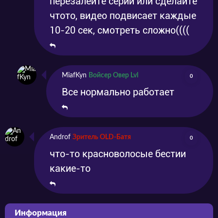
перезалейте серии или сделайте
чтото, видео подвисает каждые
10-20 сек, смотреть сложно((((
MiafKyn
Войсер Овер Lvl
0
Все нормально работает
Androf
Зритель OLD-Батя
0
что-то красноволосые бестии
какие-то
Информация