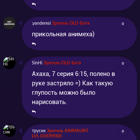
.yanderesi
Зритель OLD-Батя
0
прикольная анимеха)
SinHi
Зритель OLD-Батя
0
Ахаха, 7 серия 6:15, полено в
руке застряло =) Как такую
глупость можно было
нарисовать.
трусик
Зритель ANIMAUNT
0
LVL OVER9000