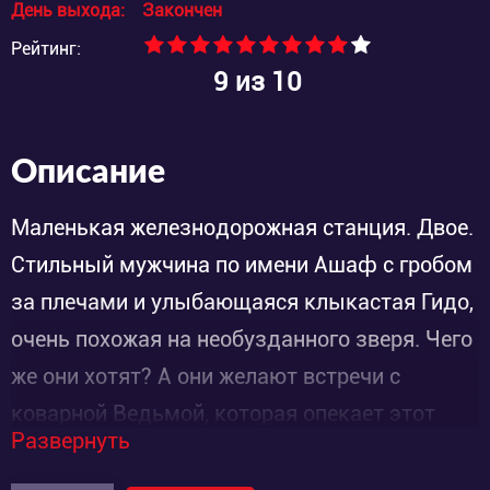
День выхода:
Закончен
Рейтинг:
9
из 10
Описание
Маленькая железнодорожная станция. Двое.
Стильный мужчина по имени Ашаф с гробом
за плечами и улыбающаяся клыкастая Гидо,
очень похожая на необузданного зверя. Чего
же они хотят? А они желают встречи с
коварной Ведьмой, которая опекает этот
Развернуть
городок, защищая его жителей от монстров.
Гидо, находящаяся под колдовским