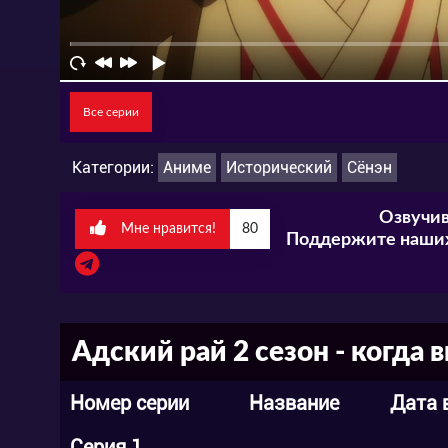
Все серии
Категории:
Аниме
Исторический
Сёнэн
Озвучив
Мне нравится!
80
Поддержите наших
Адский рай 2 сезон - когда 
Номер серии
Название
Дата 
Серия 1