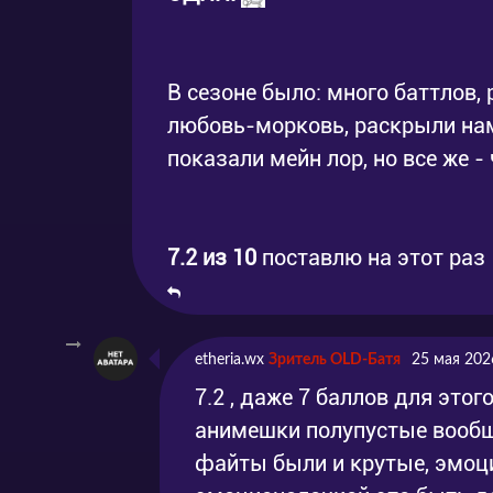
В сезоне было: много баттлов,
любовь-морковь, раскрыли нам
показали мейн лор, но все же - 
7.2 из 10
поставлю на этот раз
etheria.wx
Зритель OLD-Батя
25 мая 202
7.2 , даже 7 баллов для этог
анимешки полупустые вообще
файты были и крутые, эмоци