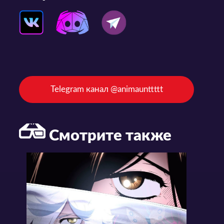
Telegram канал @animaunttttt
Смотрите также