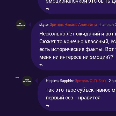
эмоционалочкой это быть д
skyter
Зритель Накама Анимаунта
2 апреля 
Несколько лет ожиданий и вот
Сюжет то конечно классный, ес
есть исторические факты. Вот 
меня ни интереса ни эмоций??
Helpless Sapphire
Зритель OLD-Батя
2 ап
так это твое субъективное м
первый сез - нравится