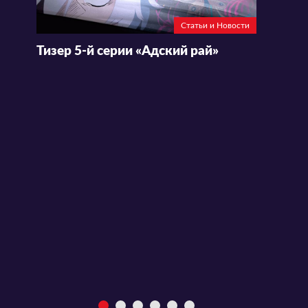
Статьи и Новости
Тизер 5-й серии «Адский рай»
Т