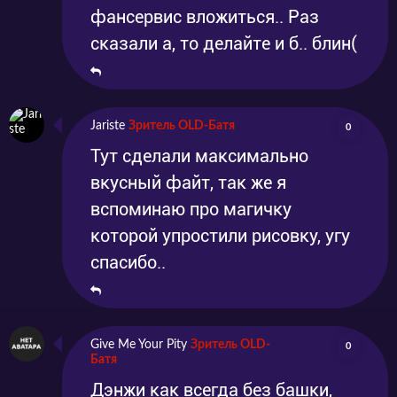
фансервис вложиться.. Раз
сказали а, то делайте и б.. блин(
Jariste
Зритель OLD-Батя
0
Тут сделали максимально
вкусный файт, так же я
вспоминаю про магичку
которой упростили рисовку, угу
спасибо..
Give Me Your Pity
Зритель OLD-
0
Батя
Дэнжи как всегда без башки,