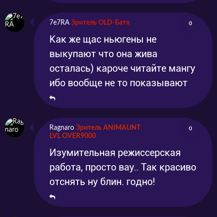
7e7RA
Зритель OLD-Батя
0
Как же щас ньюгены не
выкупают что она жива
осталась) кароче читайте мангу
ибо вообще не то показывают
Ragnaro
Зритель ANIMAUNT
0
LVL OVER9000
Изумительная режиссерская
работа, просто вау.. Так красиво
отснять ну блин. годно!