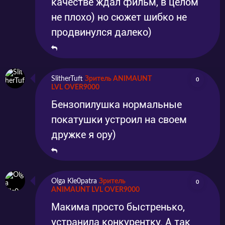
качестве ждал фильм, в целом
не плохо) но сюжет шибко не
продвинулся далеко)
SlitherTuft
Зритель ANIMAUNT
0
LVL OVER9000
Бензопилушка нормальные
покатушки устроил на своем
дружке я ору)
Olga Kle0patra
Зритель
0
ANIMAUNT LVL OVER9000
Макима просто быстренько,
устранила конкурентку. А так