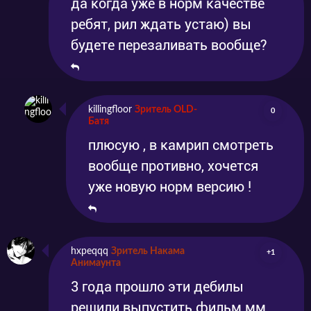
да когда уже в норм качестве
ребят, рил ждать устаю) вы
будете перезаливать вообще?
killingfloor
Зритель OLD-
0
Батя
плюсую , в камрип смотреть
вообще противно, хочется
уже новую норм версию !
hxpeqqq
Зритель Накама
+1
Анимаунта
3 года прошло эти дебилы
решили выпустить фильм мм ,