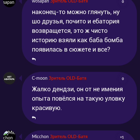
wosapan
Зритель OLD-Батя
0
наконец-то можно глянуть, ну
шо друзья, почито и ебатория
возвращется, это ж чисто
историю взяли как баба бомба
появилась в сюжете и все?
C-moon
Зритель OLD-Батя
0
Жалко дендзи, он от не имения
опыта повёлся на такую уловку
красивую.
Micchon
Зритель OLD-Батя
+1