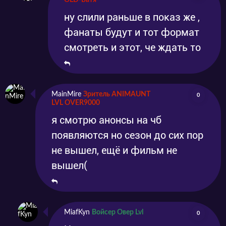
OLD-Батя
ну слили раньше в показ же ,
фанаты будут и тот формат
смотреть и этот, че ждать то
MainMire
Зритель ANIMAUNT
0
LVL OVER9000
я смотрю анонсы на чб
появляются но сезон до сих пор
не вышел, ещё и фильм не
вышел(
MiafKyn
Войсер Овер Lvl
0