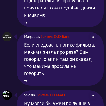
подозрительная, сразу было
понятно что она подобна денжи
и макиме
Margatitas
Зритель OLD-Батя
0
Если следовать логике фильма,
макима знала про резе? Бим
говорил, с акт и там он сказал,
что макима просила не
говорить
Selonira
Зритель OLD-Батя
0
Ну могли бы уже и по лучше в