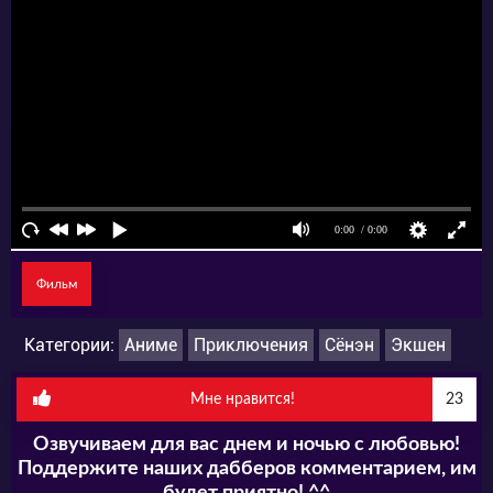
Дэндзи стал практически неуязвимым: его
органы регенерируют с повышенной
скоростью, а сам он может превращаться в
бензопилу!
Фильм
Категории:
Аниме
Приключения
Сёнэн
Экшен
Мне нравится!
23
Озвучиваем для вас днем и ночью с любовью!
Поддержите наших дабберов комментарием, им