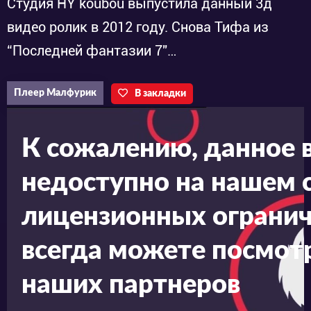
Студия HY koubou выпустила данный 3д
видео ролик в 2012 году. Снова Тифа из
“Последней фантазии 7″…
Плеер Малфурик
В закладки
К сожалению, данное 
недоступно на нашем с
лицензионных огранич
всегда можете посмотр
наших партнеров