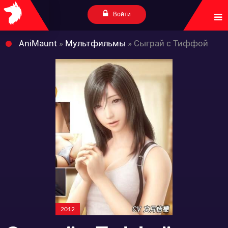
Войти
AniMaunt
»
Мультфильмы
» Сыграй с Тиффой
2012