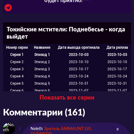
будет приятно! ^^
Токийские мстители: Поднебесье - когда
выйдет
Номер серии
Название
Дата выхода оригинала
Дата релиза
Серия 1
Эпизод 1
2023-10-03
2023-10-03
Серия 2
Эпизод 2
2023-10-10
2023-10-10
Серия 3
Эпизод 3
2023-10-17
2023-10-17
Серия 4
Эпизод 4
2023-10-24
2023-10-24
Серия 5
Эпизод 5
2023-10-31
2023-10-31
Серия 6
Эпизод 6
2023-11-07
2023-11-07
Показать все серии
Серия 7
Эпизод 7
2023-11-14
2023-11-14
Серия 8
Эпизод 8
2023-11-21
2023-11-21
Комментарии (161)
Серия 9
Эпизод 9
2023-11-28
2023-11-28
Серия 10
Эпизод 10
2023-12-05
2023-12-05
Серия 11
Эпизод 11
2023-12-12
2023-12-12
Neleth
Зритель ANIMAUNT LVL
0
Серия 12
Эпизод 12
2023-12-26
2023-12-19