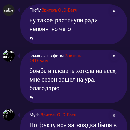
Firefly
Зритель OLD-Батя
0
ну такое, растянули ради
непонятно чего
влажная салфетка
Зритель
0
OLD-Батя
бомба и плевать хотела на всех,
мне сезон зашел на ура,
благодарю
Myria
Зритель OLD-Батя
0
По факту вся загвоздка была в