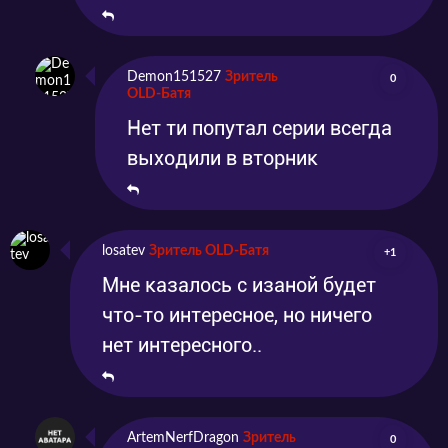
Demon151527
Зритель
0
OLD-Батя
Нет ти попутал серии всегда
выходили в вторник
losatev
Зритель OLD-Батя
+1
Мне казалось с изаной будет
что-то интересное, но ничего
нет интересного..
ArtemNerfDragon
Зритель
0