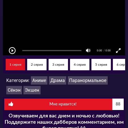
добравшись до своей заветной цели?
1 серия
2 серия
3 серия
4 серия
5 серия
6 сери
Категории:
Аниме
Драма
Паранормальное
Сёнэн
Экшен
Мне нравится!
88
Озвучиваем для вас днем и ночью с любовью!
Поддержите наших дабберов комментарием, им