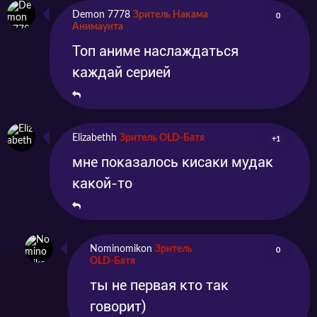
Demon 7778
Зритель Накама
0
Анимаунта
Топ аниме наслаждаться
каждай серией
Elizabethh
Зритель OLD-Батя
+1
мне показалось кисаки мудак
какой-то
Nominomikon
Зритель
0
OLD-Батя
ты не первая кто так
говорит)