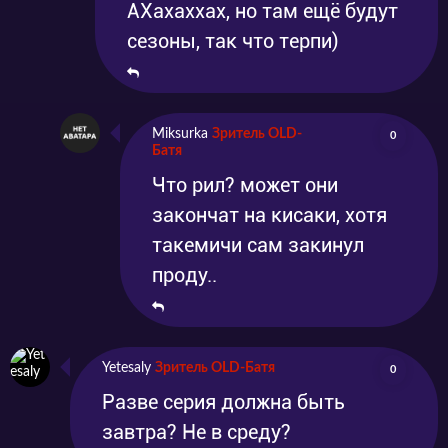
АХахаххах, но там ещё будут
сезоны, так что терпи)
Miksurka
Зритель OLD-
0
Батя
Что рил? может они
закончат на кисаки, хотя
такемичи сам закинул
проду..
Yetesaly
Зритель OLD-Батя
0
Разве серия должна быть
завтра? Не в среду?