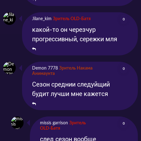
Jilane_kim
Зритель OLD-Батя
0
какой-то он черезчур
прогрессивный, сережки мля
Demon 7778
Зритель Накама
0
Анимаунта
Сезон среднии следуйщий
будит лучши мне кажется
missis garrison
Зритель
0
OLD-Батя
след сезон вообще