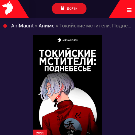
Войти
AniMaunt
»
Аниме
» Токийские мстители: Поднебесье
2023