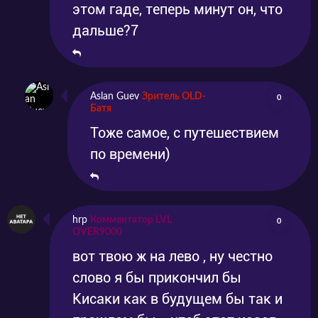
этом гаде, теперь минут он, что
дальше?7
Aslan Guev
Зритель OLD-
0
Батя
Тоже самое, с путешествием
по времени)
hrp
Комментатор LVL
0
OVER9000
вот твою ж на лево , ну честно
слово я бы прикончил бы
Кисаки как в будущем бы так и