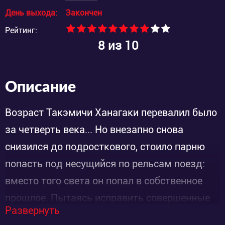
День выхода:
Закончен
Рейтинг:
8
из 10
Описание
Возраст Такэмичи Ханагаки перевалил было
за четверть века... Но внезапно снова
снизился до подросткового, стоило парню
попасть под несущийся по рельсам поезд:
вместо того света он попал в собственное
прошлое. Пытаясь исправить совершенные
Развернуть
ранее ошибки и исключить грядущую смерть