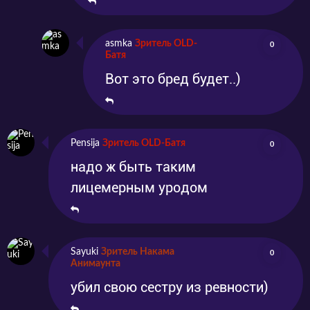
asmka
Зритель OLD-
0
Батя
Вот это бред будет..)
Pensija
Зритель OLD-Батя
0
надо ж быть таким
лицемерным уродом
Sayuki
Зритель Накама
0
Анимаунта
убил свою сестру из ревности)