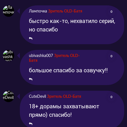
Лампочка
Зритель OLD-Батя
0
быстро как-то, нехватило серий,
но спасибо
ubivashka007
Зритель OLD-
0
Батя
большое спасибо за озвучку!!
CuteDevil
Зритель OLD-Батя
0
18+ дорамы захватывают
прямо) спасибо!