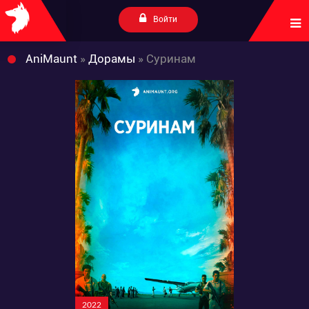
Войти
AniMaunt
»
Дорамы
» Суринам
2022