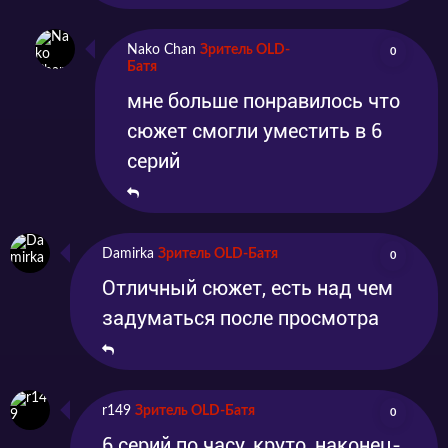
Nako Chan
Зритель OLD-
0
Батя
мне больше понравилось что
сюжет смогли уместить в 6
серий
Damirka
Зритель OLD-Батя
0
Отличный сюжет, есть над чем
задуматься после просмотра
r149
Зритель OLD-Батя
0
6 серий по часу, круто, наконец-