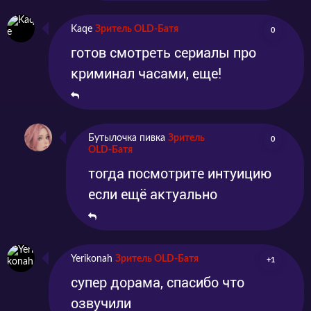
Kaqe
Зритель OLD-Батя
0
готов смотреть сериалы про
криминал часами, еще!
Бутылочка пивка
Зритель
0
OLD-Батя
тогда посмотрите интуицию
если ещё актуально
Yerikonah
Зритель OLD-Батя
+1
супер дорама, спасибо что
озвучили