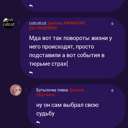
Дэвид Пак (Ю Ён Сок) -
высококвалифицированный юрист, мозг
преступного синдиката, который
cutcutcut
Зритель ANIMAUNT
0
консультирует Чон Ё Хвана.
LVL OVER9000
Мда вот так повороты жизни у
него происходят, просто
подставили а вот события в
тюрьме страх(
Бутылочка пивка
Зритель
0
OLD-Батя
ну он сам выбрал свою
судьбу