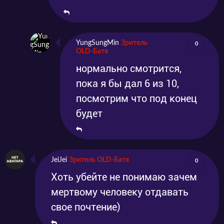
YungSungMin
Зритель
0
OLD-Батя
нормально смотрится,
пока я бы дал 6 из 10,
посмотрим что под конец
будет
JeiJei
Зритель OLD-Батя
0
Хоть убейте не понимаю зачем
мертвому человеку отдавать
свое почтение)