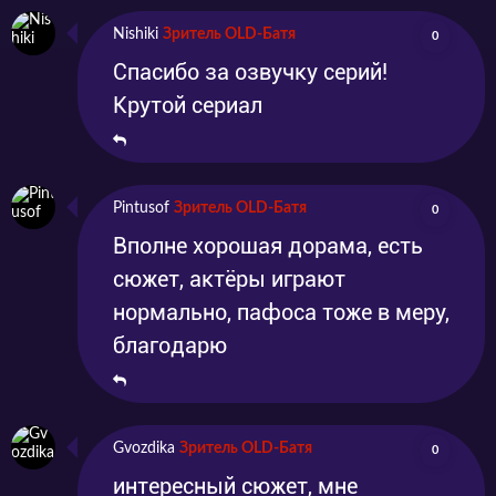
Nishiki
Зритель OLD-Батя
0
Спасибо за озвучку серий!
Крутой сериал
Pintusof
Зритель OLD-Батя
0
Вполне хорошая дорама, есть
сюжет, актёры играют
нормально, пафоса тоже в меру,
благодарю
Gvozdika
Зритель OLD-Батя
0
интересный сюжет, мне