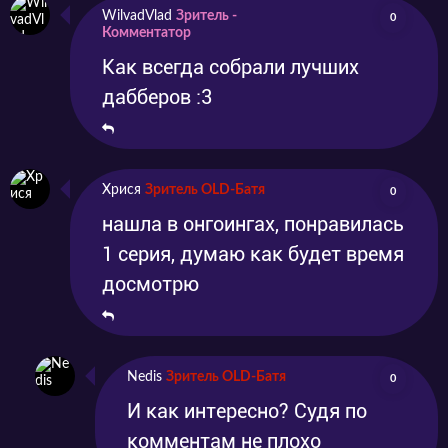
WilvadVlad
Зритель -
0
Комментатор
Как всегда собрали лучших
дабберов :3
Хрися
Зритель OLD-Батя
0
нашла в онгоингах, понравилась
1 серия, думаю как будет время
досмотрю
Nedis
Зритель OLD-Батя
0
И как интересно? Судя по
комментам не плохо