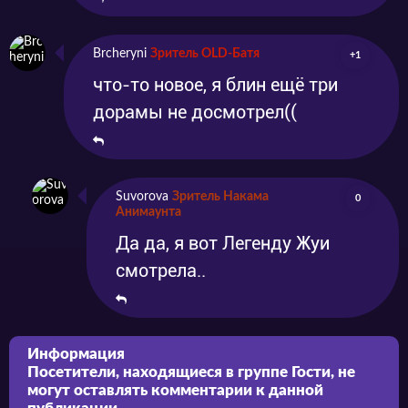
Brcheryni
Зритель OLD-Батя
+1
что-то новое, я блин ещё три
дорамы не досмотрел((
Suvorova
Зритель Накама
0
Анимаунта
Да да, я вот Легенду Жуи
смотрела..
Информация
Посетители, находящиеся в группе
Гости
, не
могут оставлять комментарии к данной