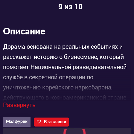
9
из 10
Описание
Дорама основана на реальных событиях и
расскажет историю о бизнесмене, который
помогает Национальной разведывательной
службе в секретной операции по
уничтожению корейского наркобарона,
действующего в южноамериканской стране
Развернуть
Суринам.
Малфурик
В закладки
Кан Ин Гу (Ха Чон У) - кореец, который