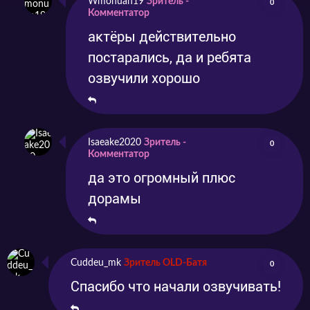
Wmonuan19
Зритель -
0
Комментатор
актёры действительно
постарались, да и ребята
озвучили хорошо
Isaeake2020
Зритель -
0
Комментатор
да это огромный плюс
дорамы
Cuddeu_mk
Зритель OLD-Батя
0
Спасибо что начали озвучивать!