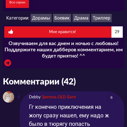
группы американского отделения
Все серии
Национальной разведывательной службы.
Категории:
Дорамы
Боевик
Драма
Триллер
Он разрабатывает план по уничтожению
трафика наркотиков из Суринама, и
Мне нравится!
29
вовлекает Кан Ин Гу в свой план по
Озвучиваем для вас днем и ночью с любовью!
уничтожению Чон Ё Хвана.
Поддержите наших дабберов комментарием, им
будет приятно! ^^
Пён Ги Тхэ (Чо У Джин) - правая рука Чон Ё
Хвана, который подчищает за ним все его
Комментарии (42)
грязные дела.
Он этнический кореец, родившийся и
Debby
Зритель OLD-Батя
0
Гг конечно приключения на
выросший в Китае.
жопу сразу нашел, ему надо ж
было в тюрягу попасть