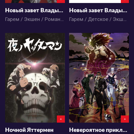
Новый завет Владыки тьмы, моей сестры
Новый завет Владыки тьмы, моей сестры ОVА
Гарем / Экшен / Романтика / Фэнтези / Этти / Аниме
Гарем / Детское / Экшен / Романтика / Фэнтези / Этти / Аниме
3274
18498
2
0
0
11
+
+
Ночной Яттермен
Невероятное приключение ДжоДжо: Рыцари звёздной пыли 2