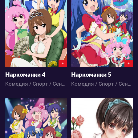
3072
3411
1
1
3
0
+
+
Наркоманки 4
Наркоманки 5
Комедия / Спорт / Сёнэн / Школа / Аниме
Комедия / Спорт / Сёнэн / Аниме
3068
4098