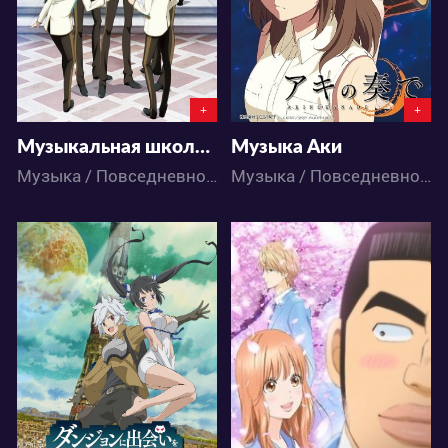
1
1
2
3
+
+
Музыкальная школа звёзд
Музыка Аки
Музыка / Повседневность / Школа / Аниме
Музыка / Повседневность / Школа / Аниме
6429
4339
3
8
2
3