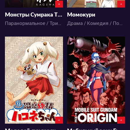
+
+
Монстры Сумрака ТВ-1
Момокури
Паранормальное / Триллер / Детектив / Ужасы / Аниме
Драма / Комедия / Повседневность / Романтика / Сёдзё / Аниме
2964
6161
0
0
0
9
+
+