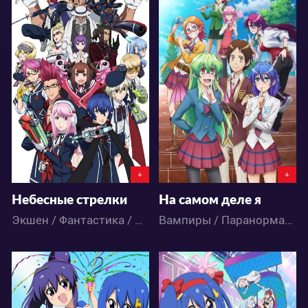
3486
20863
0
3
1
28
+
+
Небесные стрелки
На самом деле я
Экшен / Фантастика / Аниме
Вампиры / Паранормальное / Комедия / Романтика / Сёнэн / Школа / Аниме