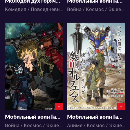
Молодой дух горячих источников Хаконе-тян
Мобильный воин Гандам: Происхождение
Комедия / Повседневность / Аниме
Война / Космос / Экшен / Меха / Сёнэн / Фантастика / Аниме
10669
21452
2
6
1
3
+
+
Мобильный воин Гандам: Грозовой сектор
Мобильный воин Гандам: Железнокровные сироты ТВ-1
Война / Космос / Экшен / Драма / Меха / Фантастика / Аниме
Аниме / Космос / Экшен / Драма / Фантастика