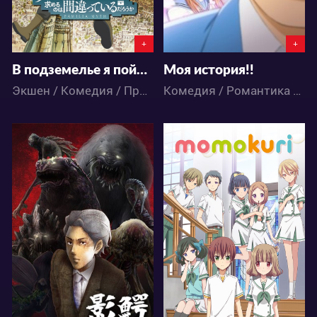
+
+
В подземелье я пойду, там красавицу найду
Моя история!!
Экшен / Комедия / Приключения / Романтика / Фэнтези / Аниме
Комедия / Романтика / Сёдзё / Аниме
4645
7229
2
1
2
10