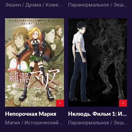
Экшен / Драма / Комедия / Приключения / Аниме
Паранормальное / Экшен / Драма / Приключения / Сёнэн / Аниме
4608
6937
2
4
1
4
+
+
Непорочная Мария
Нелюдь. Фильм 1: Импульс
Магия / Исторический / Комедия / Романтика / Фэнтези / Аниме
Паранормальное / Экшен / Детектив / Ужасы / Аниме