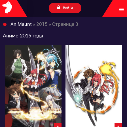
Войти
AniMaunt
» 2015 » Страница 3
Аниме 2015 года
13464
8751
2
274
0
271
+
+