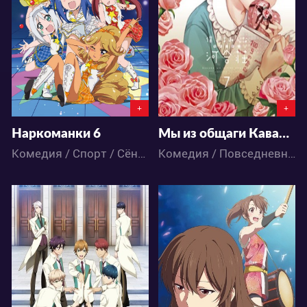
0
0
2
7
+
+
Наркоманки 6
Мы из общаги Кавай: Первое время OVA
Комедия / Спорт / Сёнэн / Аниме
Комедия / Повседневность / Романтика / Школа / Аниме
3260
3891