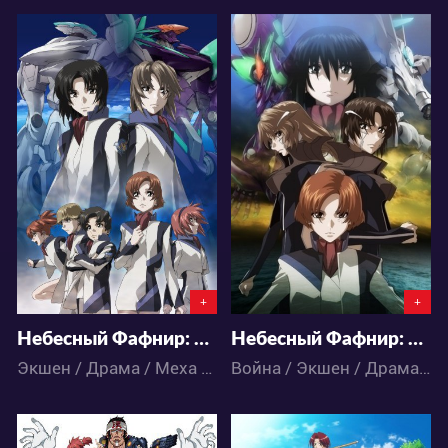
5192
4704
0
1
0
0
+
+
Небесный Фафнир: Исход ТВ-1
Небесный Фафнир: Исход ТВ-2
Экшен / Драма / Меха / Фантастика / Аниме
Война / Экшен / Драма / Меха / Фантастика / Аниме