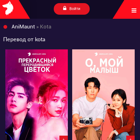
Войти
AniMaunt
» Kota
Перевод от kota
21991
4265
1
7
2
1
+
+