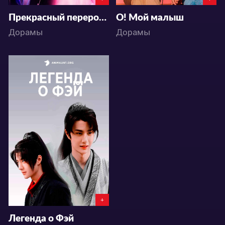
Прекрасный переродившийся цветок
О! Мой малыш
Дорамы
Дорамы
6824
2
6
+
Легенда о Фэй