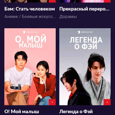
Бэм: Стать человеком
Прекрасный переродившийся цветок
Аниме / Боевые искусства / Паранормальное
Дорамы
4262
6820
2
1
2
6
+
+
О! Мой малыш
Легенда о Фэй