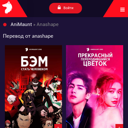
Войти
AniMaunt
» Anashape
Перевод от anashape
5888
21985
1
8
1
7
+
+