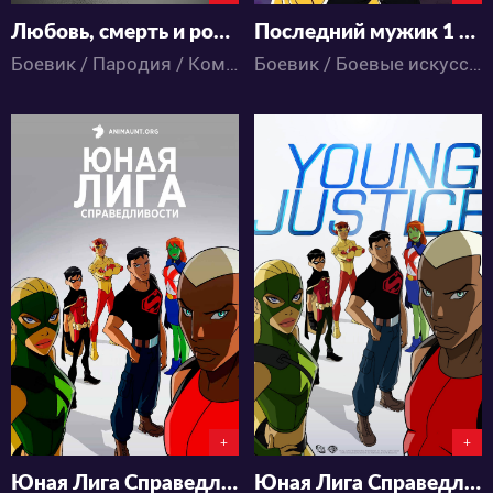
Любовь, смерть и роботы 1 Сезон
Последний мужик 1 Сезон
Боевик / Пародия / Комедия / Ужасы / Фантастика / Фэнтези / Мультфильмы
Боевик / Боевые искусства / Экшен / Приключения / Мультфильмы
4573
3414
1
0
0
0
+
+
Юная Лига Справедливости 3 Сезон
Юная Лига Справедливости 2 Сезон