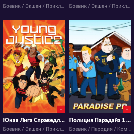
Боевик / Экшен / Приключения / Романтика / Фантастика / Мультфильмы
Боевик / Экшен / Приключения / Романтика / Фантастика / Мультфильмы
4890
3861
0
2
1
1
+
+
Юная Лига Справедливости 1 Сезон
Полиция Парадайз 1 Сезон
Боевик / Экшен / Приключения / Романтика / Фантастика / Мультфильмы
Боевик / Пародия / Комедия / Мультфильмы