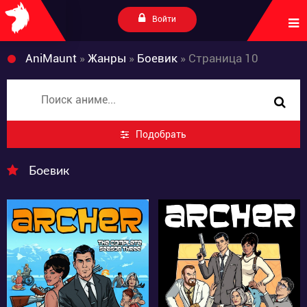
Войти
AniMaunt
»
Жанры
»
Боевик
» Страница 10
Подобрать
Боевик
3398
3467