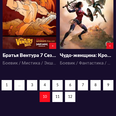
3498
4224
0
1
0
1
+
+
Братья Вентура 7 Сезон
Чудо-женщина: Кровные узы
Боевик / Мистика / Экшен / Детектив / Комедия / Приключения / Мультфильмы
Боевик / Фантастика / Мультфильмы
1
...
3
4
5
6
7
8
9
10
11
12