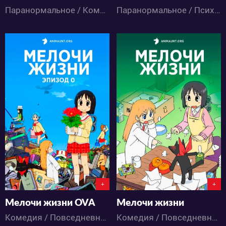
Паранормальное / Комедия / Романтика / Этти / Аниме
Паранормальное / Психология / Детектив / Драма / Ужасы / Фантастика / Аниме
9438
15751
4
9
6
21
+
+
Мелочи жизни OVA
Мелочи жизни
Комедия / Повседневность / Сёнэн / Школа / Аниме
Комедия / Повседневность / Сёнэн / Школа / Аниме