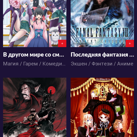
36
376
5
17
+
+
В другом мире со смартфоном
Последняя фантазия VII: Дети пришествия
Магия / Гарем / Комедия / Приключения / Романтика / Фэнтези / Аниме
Экшен / Фэнтези / Аниме
41784
22888
8
69
2
26