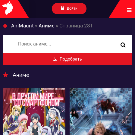
Войти
AniMaunt
»
Аниме
» Страница 281
Подобрать
Аниме
113387
17773