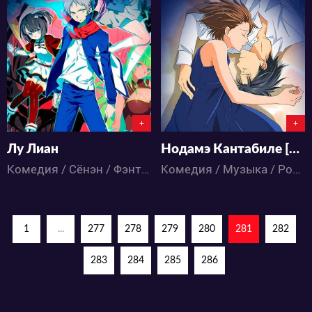
36034
10143
2
56
1
7
+
+
Лу Лиан
Нодамэ Кантабиле [ТВ-3]
Комедия / Сёнэн / Фэнтези / Аниме
Комедия / Музыка / Романтика / Аниме
1
...
277
278
279
280
281
282
283
284
285
286