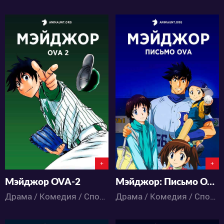
7831
7827
2
5
3
5
+
+
Мэйджор OVA-2
Мэйджор: Письмо OVA
Драма / Комедия / Спорт / Сёнэн / Аниме
Драма / Комедия / Спорт / Сёнэн / Аниме