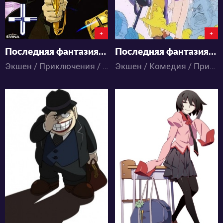
+
+
Последняя фантазия: Всемогущий
Последняя фантазия: Легенда кристаллов
Экшен / Приключения / Сёнэн / Фантастика / Фэнтези / Аниме
Экшен / Комедия / Приключения / Фэнтези / Аниме
12912
18869
1
3
3
13