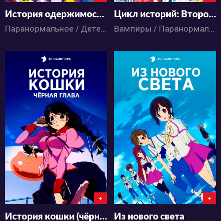
История одержимости: Кукла Ёцуги
Цикл историй: Второй сезон
Паранормальное / Детектив / Комедия / Этти / Аниме
Вампиры / Паранормальное / Детектив / Комедия / Романтика / Аниме
13912
38006
4
9
13
69
+
+
История кошки (чёрная глава)
Из нового света