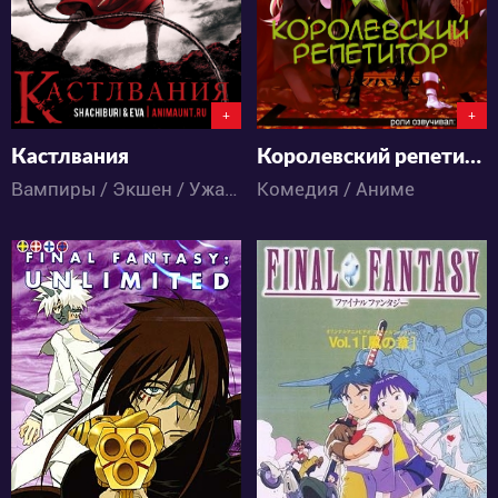
+
+
Кастлвания
Королевский репетитор
Вампиры / Экшен / Ужасы / Фэнтези / Аниме
Комедия / Аниме
15032
10429
2
11
2
1