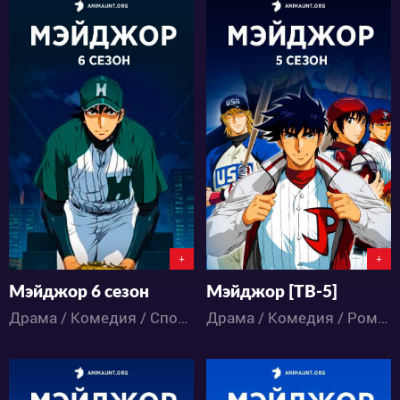
12047
16813
2
18
1
24
+
+
Мэйджор 6 сезон
Мэйджор [ТВ-5]
Драма / Комедия / Спорт / Сёнэн / Аниме
Драма / Комедия / Романтика / Спорт / Сёнэн / Аниме