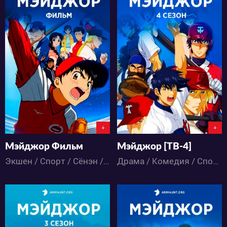
8700
11390
2
5
1
19
+
+
Мэйджор Фильм
Мэйджор [ТВ-4]
Экшен / Спорт / Сёнэн / Аниме
Драма / Комедия / Спорт / Сёнэн / Аниме