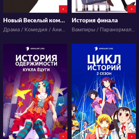
+
+
Новый Веселый коммивояжер
История финала
Драма / Комедия / Аниме
Вампиры / Паранормальное / Детектив / Комедия / Аниме
16174
20752
2
8
5
21
+
+