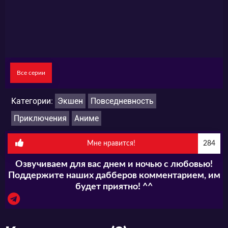
музеев. Гермес иногда жалуется на жестокое
обращение и заводит с Кино беседы на
философские темы. Смотреть аниме
Путешествие Кино: Прекрасный мир вы
Все серии
сможете в нашем плеере в лучшем качестве.
Не пропустите появление серий на нашем
Категории:
Экшен
Повседневность
сайте.
Приключения
Аниме
Мне нравится!
284
Озвучиваем для вас днем и ночью с любовью!
Поддержите наших дабберов комментарием, им
будет приятно! ^^