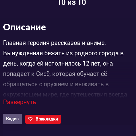
10
из 10
Описание
Главная героиня рассказов и аниме.
Вынужденная бежать из родного города в
день, когда ей исполнилось 12 лет, она
попадает к Сисё, которая обучает её
обращаться с оружием и выживать в
окружающем мире, где путешествия всегда
Развернуть
сопряжены с риском для жизни. Кино умеет
метко стрелять из пистолетов и всегда
Кодик
В закладки
поступает с рассудительностью, достойной
взрослого человека. Путешествуя по разным