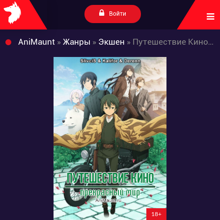
Войти
AniMaunt
»
Жанры
»
Экшен
» Путешествие Кино: Прекрасный мир (2017)
18+