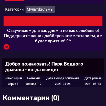
прелести гастрольной жизни, но сегодня,
Категории:
Мультфильмы
один незатейливый паренёк растопит сердце
девушки и покажет ей всю прелесть
хентайных реалий.
Озвучиваем для вас днем и ночью с любовью!
Поддержите наших дабберов комментарием, им
будет приятно! ^^
Добро пожаловать! Парк Водного
дракона - когда выйдет
Номер серии
Название
Дата выхода оригинала
Дата релиза
Серия 1
Эпизод 1-2
2021-05-24
2021-05-24
Комментарии (0)