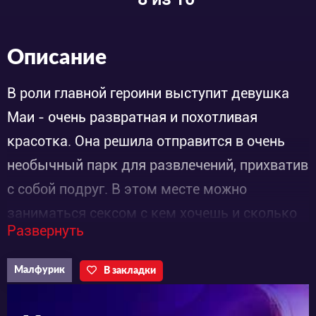
Описание
В роли главной героини выступит девушка
Маи - очень развратная и похотливая
красотка. Она решила отправится в очень
необычный парк для развлечений, прихватив
с собой подруг. В этом месте можно
заниматься сексом с кем хочешь и сколько
Развернуть
хочешь. Также, она по пути туда
познакомилась с пареньком, который еще ни
Малфурик
В закладки
разу не был в этом месте. После их приезда
туда, они начинают заниматься всеми