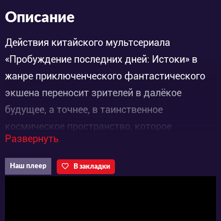
Описание
Действия китайского мультсериала
«Пробуждение последних дней: Истоки» в
жанре приключенческого фантастического
экшена переносит зрителей в далёкое
будущее, а точнее, в таинственное
космическое пространство, которое
Развернуть
существует после апокалипсиса. Здесь
господствует искусственный интелект и
Наш плеер
В закладки
высокие технологии, а людям отводятся
лишь вторые роли. Инопланетная армия под
названием DS захватила «Голубую планету»