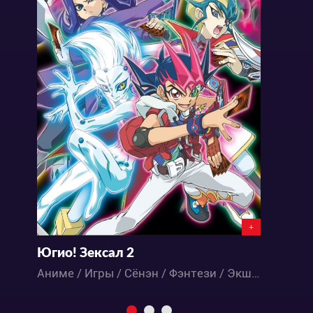
+
Югио! Зексал 2
Ю
Аниме / Игры / Сёнэн / Фэнтези / Экшен