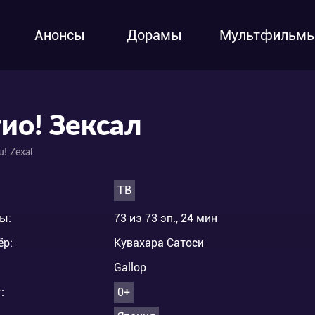
Анонсы
Дорамы
Мультфильм
ио! Зексал
u! Zexal
ТВ
ы:
73 из 73 эп., 24 мин
ёр:
Кувахара Сатоси
Gallop
:
0+