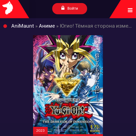
Войти
AniMaunt
»
Аниме
» Югио! Тёмная сторона измерений
2023