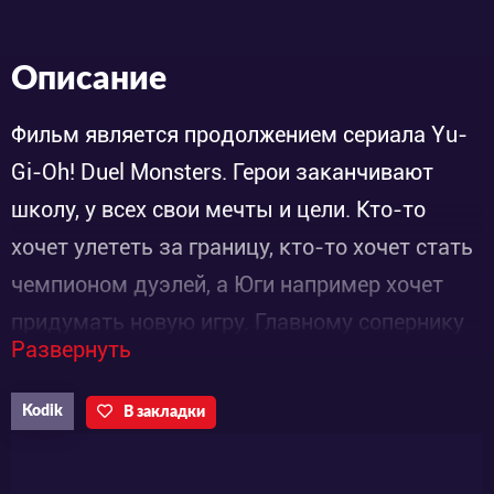
Описание
Фильм является продолжением сериала Yu-
Gi-Oh! Duel Monsters. Герои заканчивают
школу, у всех свои мечты и цели. Кто-то
хочет улететь за границу, кто-то хочет стать
чемпионом дуэлей, а Юги например хочет
придумать новую игру. Главному сопернику
Развернуть
Юги, Кайбе не дает покое то, что он так и не
смог победить Атема, поэтому он одержим
Kodik
В закладки
поиском Загадки Тысячелетия, в надежде
вернуть своего главного оппонента. Однако