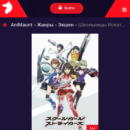
Войти
AniMaunt
»
Жанры
»
Экшен
» Школьницы Искатели
16+