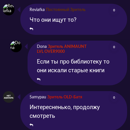
Reviafka
Постоянный Зритель
0
Что они ищут то?
Dona
Зритель ANIMAUNT
0
LVL OVER9000
Если ты про библиотеку то
они искали старые книги
Samypau
Зритель OLD-Батя
0
Интересненько, продолжу
смотреть