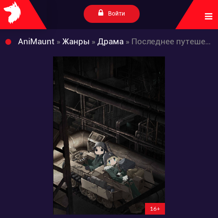
Войти
AniMaunt
»
Жанры
»
Драма
» Последнее путешествие девушек
16+