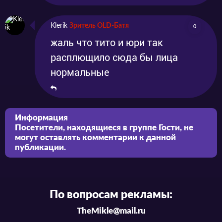
Klerik
Зритель OLD-Батя
0
жаль что тито и юри так
расплющило сюда бы лица
нормальные
Информация
Посетители, находящиеся в группе
Гости
, не
могут оставлять комментарии к данной
публикации.
По вопросам рекламы:
TheMikle@mail.ru