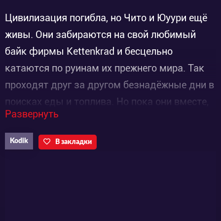
Цивилизация погибла, но Чито и Юуури ещё
живы. Они забираются на свой любимый
байк фирмы Kettenkrad и бесцельно
катаются по руинам их прежнего мира. Так
проходят друг за другом безнадёжные дни в
поисках еды и топлива. Но пока они вместе,
Развернуть
даже такое жалкое существование
освещается иногда редкими лучиками
Kodik
В закладки
солнца, когда они, например, с наслаждением
обедают или ищут запчасти для байка. Для
двух девушек в пустом мире чувства и опыт,
которого они набираются, наделяют их
жизни хоть каким-то смыслом.