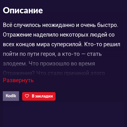
Описание
Всё случилось неожиданно и очень быстро.
Отражение наделило некоторых людей со
всех концов мира суперсилой. Кто-то решил
пойти по пути героя, а кто-то — стать
злодеем. Что произошло во время
Отражения? Что стало причиной этого
Развернуть
события? Что будет теперь, когда горстка
героев противостоит армии злодеев? А что
Kodik
В закладки
случится, если это войско суперлюдей
начнёт атаковать весь остальной мир? Под
давлением стольких загадок мир