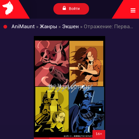
Войти
AniMaunt
»
Жанры
»
Экшен
» Отражение: Первая волна
16+