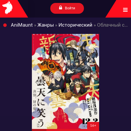
Войти
AniMaunt
»
Жанры
»
Исторический
» Облачный смех: Гайдэн
16+