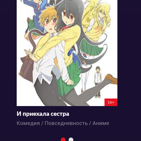
16+
И приехала сестра
Б
Комедия / Повседневность / Аниме