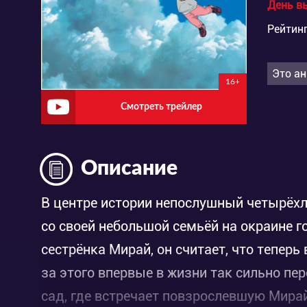
День в
Рейтинг
Это ан
16+
Смотреть трейлер
Описание
В центре истории непослушный четырёхл
со своей небольшой семьёй на окраине г
сестрёнка Мирай, он считает, что теперь
за этого впервые в жизни так сильно п
сад, где встречает повзрослевшую Мирай