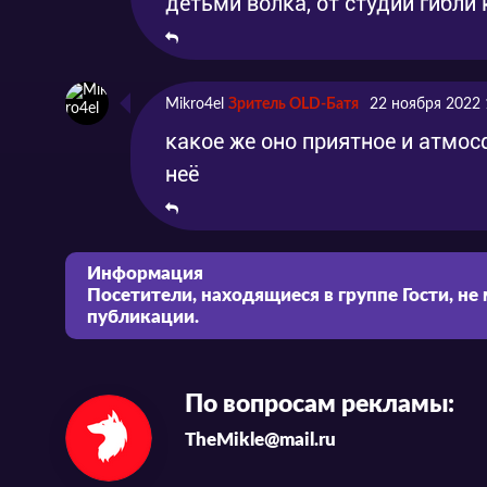
детьми волка, от студии гибли
Mikro4el
Зритель OLD-Батя
22 ноября 2022 
какое же оно приятное и атмос
неё
Информация
Посетители, находящиеся в группе
Гости
, не
публикации.
По вопросам рекламы:
TheMikle@mail.ru