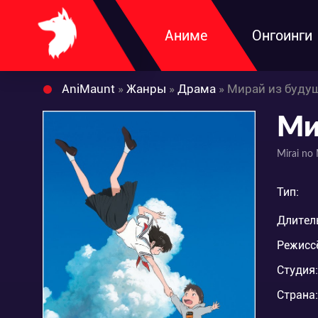
Аниме
Онгоинги
AniMaunt
»
Жанры
»
Драма
» Мирай из буду
Ми
Mirai no 
Тип:
Длител
Режисс
Студия:
Страна: