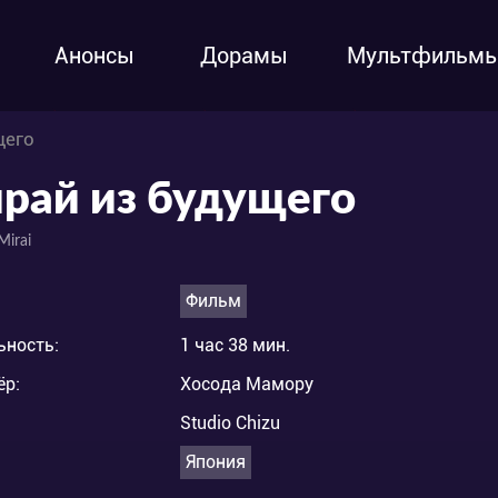
Анонсы
Дорамы
Мультфильм
щего
рай из будущего
Mirai
Фильм
ьность:
1 час 38 мин.
ёр:
Хосода Мамору
Studio Chizu
Япония