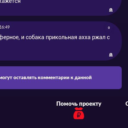
 кажется
16:49
0
ферное, и собака прикольная ахха ржал с
 могут оставлять комментарии к данной
Помочь проекту