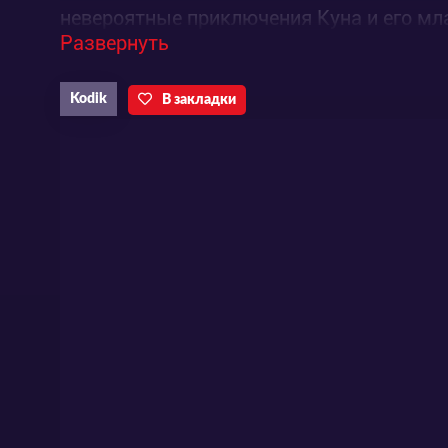
невероятные приключения Куна и его мл
Развернуть
Kodik
В закладки