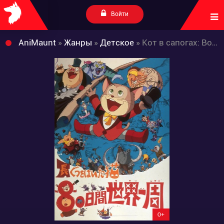
Войти
AniMaunt
»
Жанры
»
Детское
» Кот в сапогах: Вокруг света за 80 дней
0+