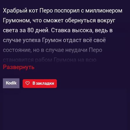
Храбрый кот Перо поспорил с миллионером
Грумоном, что сможет обернуться вокруг
света за 80 дней. Ставка высока, ведь в
случае успеха Грумон отдаст всё своё
состояние, но в случае неудачи Перо
становится рабом Грумона на всю
Развернуть
оставшуюся жизнь. Перо отправляется в
долгий путь, сопровождаемый своими
Kodik
В закладки
верными друзьями, бегемотом Като и
храбрыми маленькими мышами. Грумон же
в свою очередь пытается сделать всё, чтобы
помешать им.