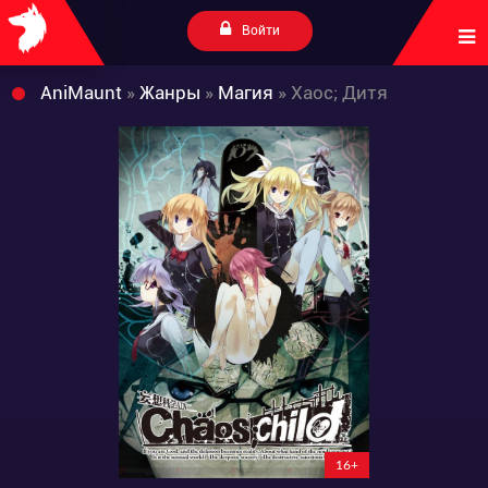
Войти
AniMaunt
»
Жанры
»
Магия
» Хаос; Дитя
16+