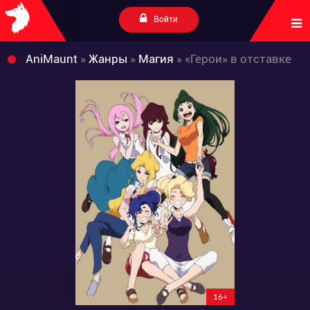
Войти
AniMaunt
»
Жанры
»
Магия
» «Герои» в отставке
16+