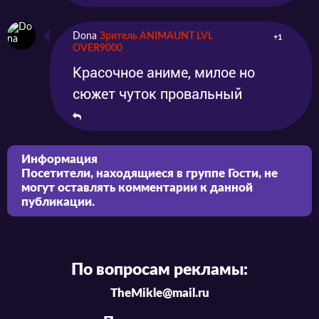
Dona
Зритель ANIMAUNT LVL
+1
OVER9000
Красочное аниме, милое но
сюжет чуток провальный
Информация
Посетители, находящиеся в группе
Гости
, не
могут оставлять комментарии к данной
публикации.
По вопросам рекламы:
TheMikle@mail.ru