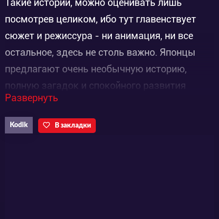
Такие истории, можно оценивать лишь
посмотрев целиком, ибо тут главенствует
сюжет и режиссура - ни анимация, ни все
остальное, здесь не столь важно. Японцы
предлагают очень необычную историю,
полную загадок и спокойного развития
Развернуть
сюжета. Не знаем, как вы, но мы такое очень
любим. Поэтому будем с интересом
Kodik
В закладки
наблюдать за историей.Сюжет повествует о
вдруг исчезнувшей девочке, которую
пытаются найти ее друзья... Вполне
интересная завязка, не правда ли? Но
оставим в стороне логичные мысли, вида
«Откуда у данной несчастливой и угнетаемой