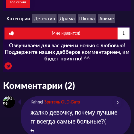
все серии
— получают по электронной почте послание
без указания отправителя. В послании
Категории:
Детектив
Драма
Школа
Аниме
находится только информация о летнем
Мне нравится!
1
фестивале, который проходит в соседнем
Озвучиваем для вас днем и ночью с любовью!
городе.СМОТРЕТЬ АНИМЕ ОНЛАЙН И
Поддержите наших дабберов комментарием, им
СКАЧАТЬ ТОРРЕНТ АНГЕЛЬСКОЕ ТРИО! ВСЕ
будет приятно! ^^
СЕРИИ ВЫ СМОЖЕТЕ В НАШЕМ ПЛЕЕРЕ В
ЛУЧШЕМ КАЧЕСТВЕ.Не пропустите
Комментарии (2)
появление серий на нашем сайте.
Kahnel
Зритель OLD-Батя
0
жалко девочку, почему лучшие
гг всегда самые больные?(