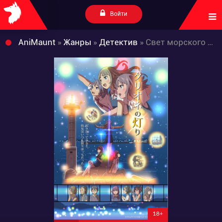
Войти
AniMaunt
»
Жанры
»
Детектив
» Свет морского ангела
18+