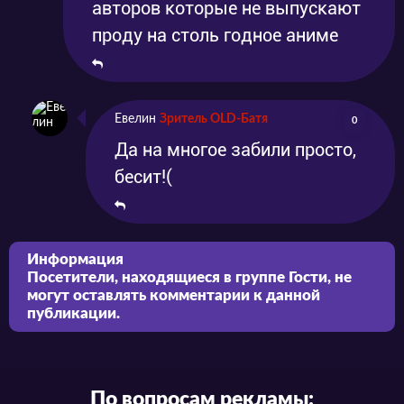
авторов которые не выпускают
проду на столь годное аниме
Евелин
Зритель OLD-Батя
0
Да на многое забили просто,
бесит!(
Информация
Посетители, находящиеся в группе
Гости
, не
могут оставлять комментарии к данной
публикации.
По вопросам рекламы: