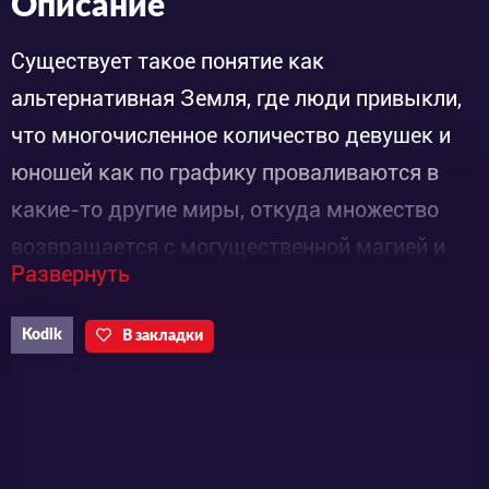
Описание
Существует такое понятие как
альтернативная Земля, где люди привыкли,
что многочисленное количество девушек и
юношей как по графику проваливаются в
какие-то другие миры, откуда множество
возвращается с могущественной магией и
Развернуть
прочими полезными навыками. Таких так
сказать «попаданцев» нельзя сразу
Kodik
В закладки
выпускать в обычную жизнь, поэтому их
отправляют в «Вавилон» - специальная
просто огромная школа для реабилитации
после возвращения и для получения