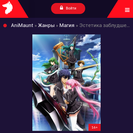
Войти
AniMaunt
»
Жанры
»
Магия
» Эстетика заблудшего героя
16+