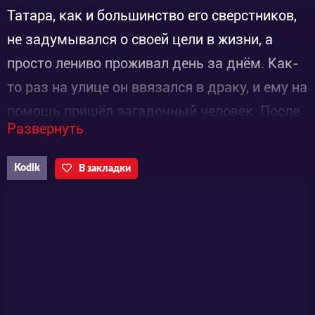
Татара, как и большинство его сверстников,
не задумывался о своей цели в жизни, а
просто лениво проживал день за днём. Как-
то раз на улице он ввязался в драку, и ему на
помощь пришёл загадочный человек. После
Развернуть
этого, к удивлению Татару, этот человек
отвел его в танцевальный класс. Пока он с
Kodik
В закладки
восхищением наблюдал за Ханаокой
Шидзуку - танцовщицей, которая
занималась там, и её партнёром,
гениальным танцором Хёдо Киёхару, к нему
вдруг пришло осознание: танцы - вот чему
он хочет посвятить свою жизнь. ©Aniplay