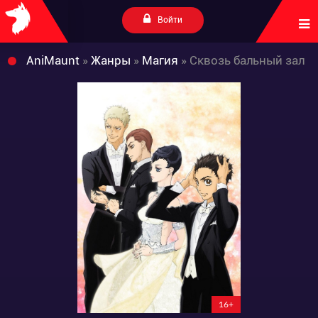
Войти
AniMaunt
»
Жанры
»
Магия
» Сквозь бальный зал
16+