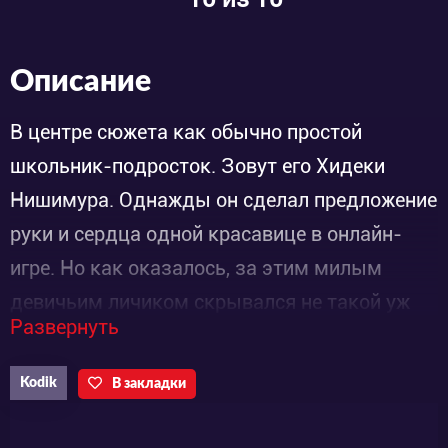
Описание
В центре сюжета как обычно простой
школьник-подросток. Зовут его Хидеки
Нишимура. Однажды он сделал предложение
руки и сердца одной красавице в онлайн-
игре. Но как оказалось, за этим милым
девичьим личиком скрывался не такой уж
Развернуть
очаровательный парень. Переполненный
горечью и гневом, главный герой дал себе
Kodik
В закладки
отчаянную клятву никогда не доверять
прекрасному полу в онлайн-играх. Однако,