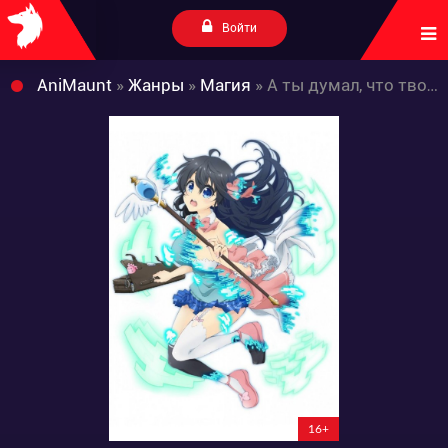
Войти
AniMaunt
»
Жанры
»
Магия
» А ты думал, что твоя жена в онлайн-игре на самом деле не девушка?
16+