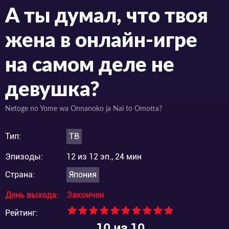
А ты думал, что твоя
жена в онлайн-игре
на самом деле не
девушка?
Netoge no Yome wa Onnanoko ja Nai to Omotta?
Тип:
ТВ
Эпизоды:
12 из 12 эп., 24 мин
Страна:
Япония
День выхода:
Закончен
Рейтинг:
10
из 10