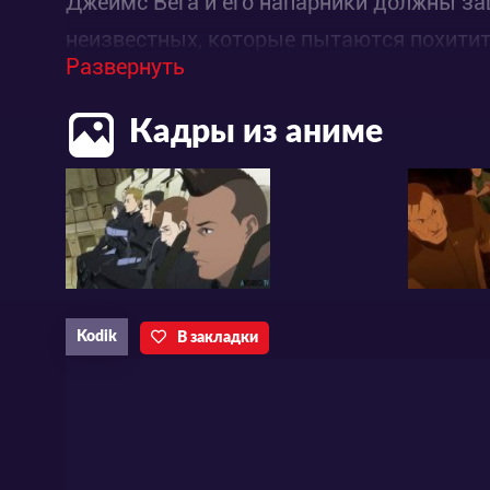
Джеймс Вега и его напарники должны за
неизвестных, которые пытаются похитит
Развернуть
Кадры из аниме
Kodik
В закладки