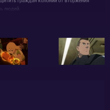
щитить граждан колонии от вторжения
ь людей.