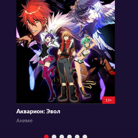
13+
Акварион: Эвол
Аниме