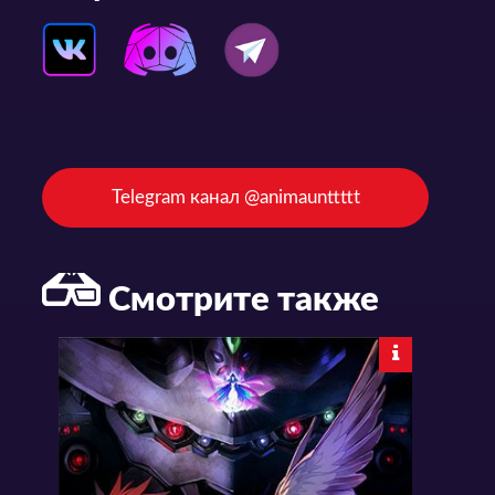
Telegram канал @animaunttttt
Смотрите также