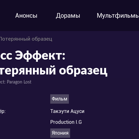
Анонсы
Дорамы
Мультфильм
Потерянный образец
сс Эффект:
терянный образец
ct: Paragon Lost
Фильм
ёр:
Такэути Ацуси
Production I.G
Япония