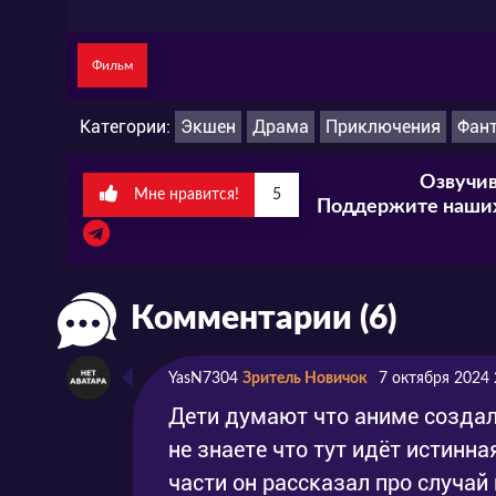
Фильм
Категории:
Экшен
Драма
Приключения
Фан
Озвучив
Мне нравится!
5
Поддержите наших
Комментарии (6)
YasN7304
Зритель Новичок
7 октября 2024 
Дети думают что аниме создали
не знаете что тут идёт истинн
части он рассказал про случай