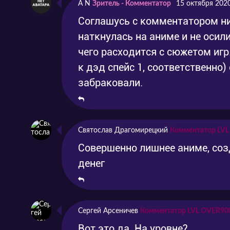
A N
Зритель - Комментатор
15 октября 202
Соглашусь с комментатором ниж
наткнулась на аниме и не осил
чего расходится с сюжетом игр
к дэд спейс 1, соответственно)
забраковали.
Святослав Драгомирецкий
Комментатор LV
Совершенно лишнее аниме, соз
денег
Сергей Арсеничев
Комментатор LVL OVER90
Вот это да. На уровне?