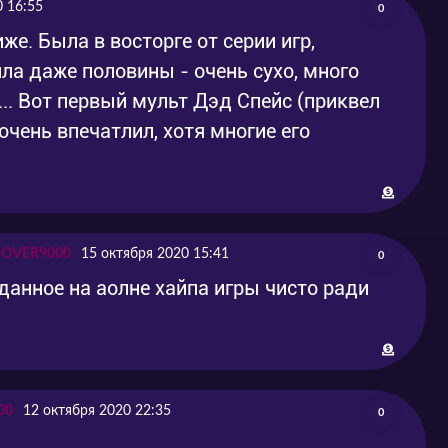
0 16:55
0
е. Была в восторге от серии игр,
ила даже половины - очень сухо, много
... Вот первый мульт Дэд Спейс (приквел
 очень впечатлил, хотя многие его
L OVER9000
15 октября 2020 15:41
0
данное на аолне хайпа игры чисто ради
00
12 октября 2020 22:35
0