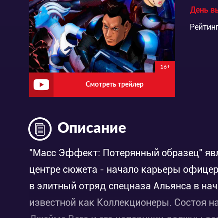
День в
Рейтинг
16+
Смотреть трейлер
Описание
"Масс Эффект: Потерянный образец" явля
центре сюжета - начало карьеры офице
в элитный отряд спецназа Альянса в нач
известной как Коллекционеры. Состоя на