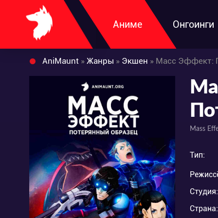
Аниме
Онгоинги
AniMaunt
»
Жанры
»
Экшен
» Масс Эффект: 
Ма
По
Mass Effe
Тип:
Режисс
Студия:
Страна: