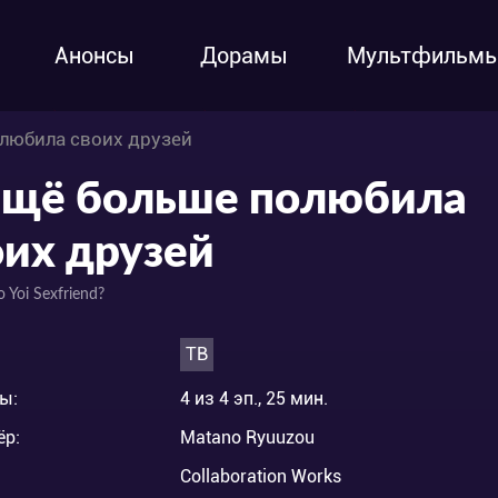
Анонсы
Дорамы
Мультфильм
олюбила своих друзей
ещё больше полюбила
оих друзей
 Yoi Sexfriend?
ТВ
ы:
4 из 4 эп., 25 мин.
ёр:
Matano Ryuuzou
Collaboration Works