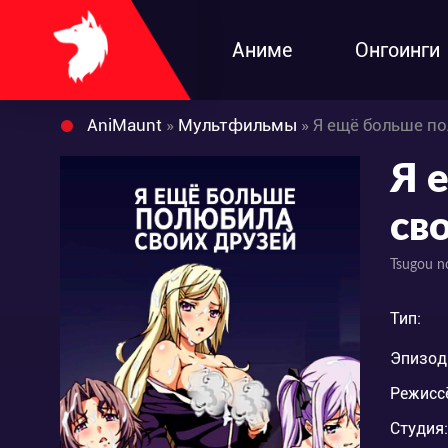
Аниме
Онгоинги
AniMaunt
»
Мультфильмы
» Я ещё больше п
Я 
св
Tsugou no
Тип:
Эпизод
Режисс
Студия: