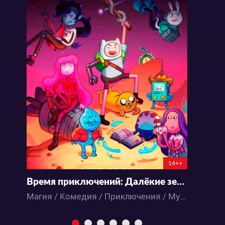
14++
Время приключений: Далёкие земли
Д
Магия / Комедия / Приключения / Мультфильмы / Аниме