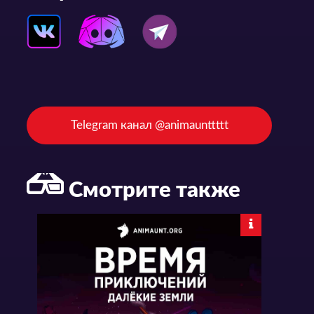
Telegram канал @animaunttttt
Смотрите также