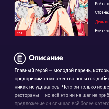
Рейтинг
Страна:
День в
Рейтинг
2021
Описание
Главный герой – молодой парень, котор
предпринимал множество попыток добить
никак не удавалось. Чего он только не де
рестораны – но всё это ни на шаг не при
предложение он слышал всё более катего