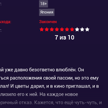
:
18+
Япония
ыхода:
Закончен
:
7
из 10
ый уже давно безответно влюблён. Он
ся расположения своей пассии, но это ему
лал! И цветы дарил, и в кино приглашал, и в
близило его к ней. На каждое новое
ричный отказ. Кажется, что ещё чуть-чуть, и