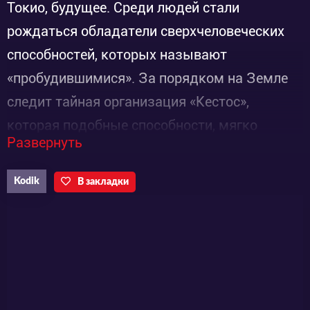
Токио, будущее. Среди людей стали
рождаться обладатели сверхчеловеческих
способностей, которых называют
«пробудившимися». За порядком на Земле
следит тайная организация «Кестос»,
которая подобные способности, мягко
Развернуть
говоря, не одобряет. Постановив считать
«пробудившихся» опасными для общества,
Kodik
В закладки
она начинает на них охоту. За тысячу лет
своей жизни Куон Мидути, первый и
сильнейший из сверхлюдей, насмотрелся
всевозможных проявлений
несправедливости. В этот трудный час он