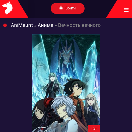
Войти
AniMaunt
»
Аниме
» Вечность вечного
13+