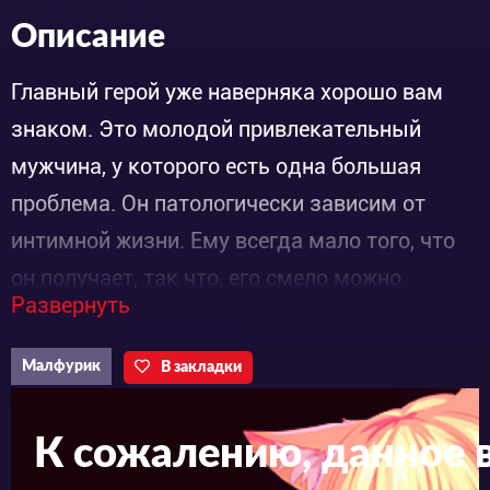
Описание
Главный герой уже наверняка хорошо вам
знаком. Это молодой привлекательный
мужчина, у которого есть одна большая
проблема. Он патологически зависим от
интимной жизни. Ему всегда мало того, что
он получает, так что, его смело можно
Развернуть
назвать ненасытным. Эта особенность
долгое время мешала ему в жизни и карьере,
Малфурик
В закладки
однако в последнее время дела у него идут в
гору. Теперь он занимает кресло менеджера
К сожалению, данное 
и отвечает за порядок в одном из