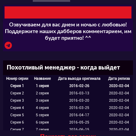
из них будет первой в очереди к менеджеру.
Но не беспокойтесь, ни одна героиня не
останется обделённой. Каждая получит то,
Озвучиваем для вас днем и ночью с любовью!
чего так хочет: полного морального и
Поддержите наших дабберов комментарием, им
будет приятно! ^^
физического удовлетворения. Ну кто бы мог
подумать, что работа в обычном магазине
может принести столько радости? Кажется,
Похотливый менеджер - когда выйдет
теперь этот коллектив будет невероятно
Номер серии
Название
Дата выхода оригинала
Дата релиза
сплочённым. Вопрос лишь в том, будет ли у
Серия 1
1 серия
2016-02-26
2020-02-04
них время на выполнение плана по
Серия 2
2 серия
2016-03-13
2020-02-04
Серия 3
3 серия
2016-03-20
2020-02-04
продажам, ведь теперь они заняты чем-то
Серия 4
4 серия
2016-03-25
2020-02-04
куда более интересным и захватывающим.
Серия 5
5 серия
2016-04-17
2020-02-04
Серия 6
6 серия
2016-05-25
2020-02-04
Впрочем, развитию сюжета здесь уделено не
Серия 7
7 серия
2016-06-15
2020-02-04
так много времени. Но разве вас интересует,