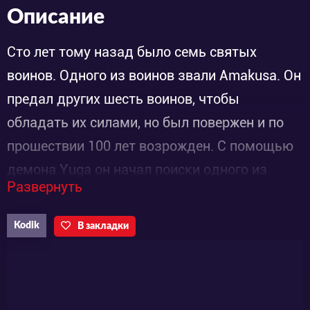
Описание
Cто лет тому назад было семь святых
воинов. Одного из воинов звали Amakusa. Он
предал других шесть воинов, чтобы
обладать их силами, но был повержен и по
прошествии 100 лет возрожден. С помощью
демона Yuga он начал поиски одного из
Развернуть
воинов и своего злейшего врага Haohmaru,
чтобы заполучить его силу.
Kodik
В закладки