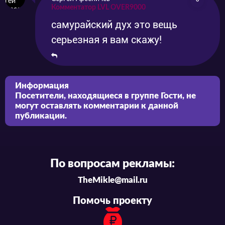
Комментатор LVL OVER9000
самурайский дух это вещь
серьезная я вам скажу!
Информация
Посетители, находящиеся в группе
Гости
, не
могут оставлять комментарии к данной
публикации.
По вопросам рекламы:
TheMikle@mail.ru
Помочь проекту