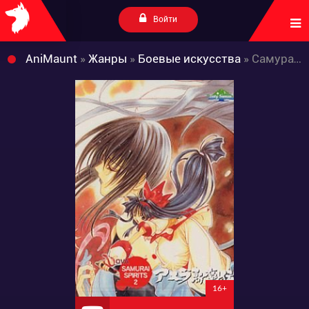
Войти
AniMaunt
»
Жанры
»
Боевые искусства
» Самурайский дух OVA
16+