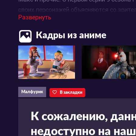
своих персонажей объясняются со зрител
Развернуть
Кадры из аниме
Малфурик
В закладки
К сожалению, дан
недоступно на наш