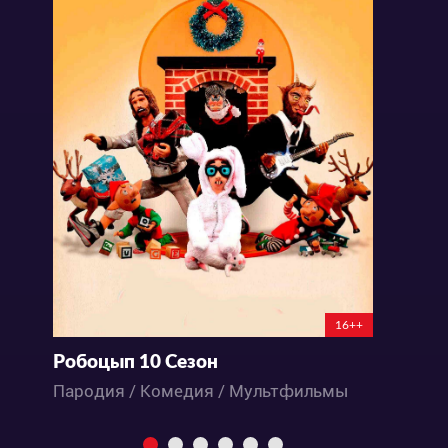
16++
Робоцып 10 Сезон
Р
Пародия / Комедия / Мультфильмы