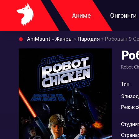
Аниме
Онгоинги
AniMaunt
»
Жанры
»
Пародия
» Робоцып 9 С
Ро
Robot Ch
Тип:
Эпизод
Режисс
Студия:
Страна: