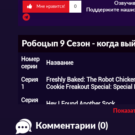
Озвучив
Мне нравится!
0
Поддержите наших
Робоцып 9 Сезон - когда вы
Номер
Название
серии
Серия
Freshly Baked: The Robot Chicke
1
Cookie Freakout Special: Special 
Серия
Hey I Found Another Sock
2
Показат
Серия
Scoot to the Gute
Комментарии (0)
3