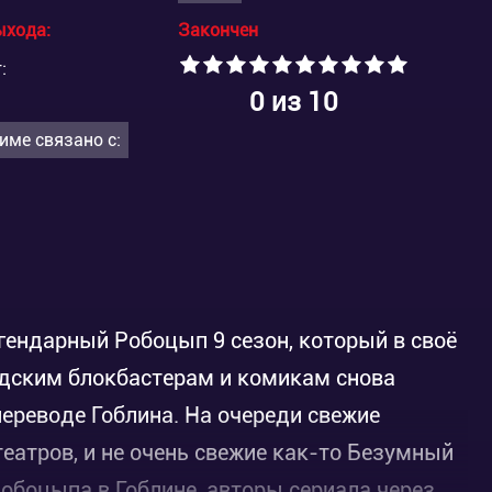
ыхода:
Закончен
:
0
из 10
име связано с:
егендарный Робоцып 9 сезон, который в своё
удским блокбастерам и комикам снова
переводе Гоблина. На очереди свежие
еатров, и не очень свежие как-то Безумный
Робоцыпа в Гоблине, авторы сериала через