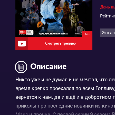
День в
Рейтинг
Это ан
16+
Смотреть трейлер
Описание
Никто уже и не думал и не мечтал, что л
время крепко проехался по всем Голлив
вернется к нам, да и ещё и в добротном 
приколы про последние новинки из кинот
Макс и прочие. С первой серии 9 сезона 