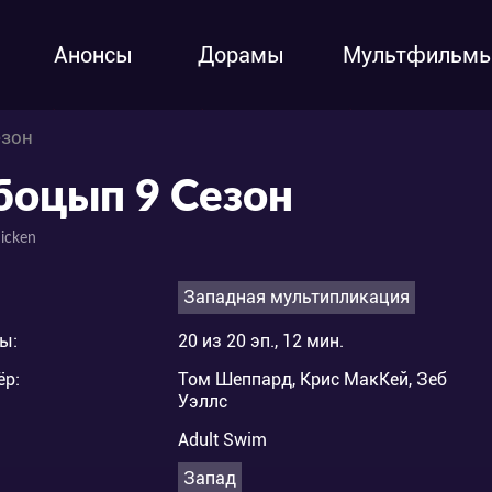
Анонсы
Дорамы
Мультфильм
езон
боцып 9 Сезон
icken
Западная мультипликация
ы:
20 из 20 эп., 12 мин.
ёр:
Том Шеппард, Крис МакКей, Зеб
Уэллс
Adult Swim
Запад