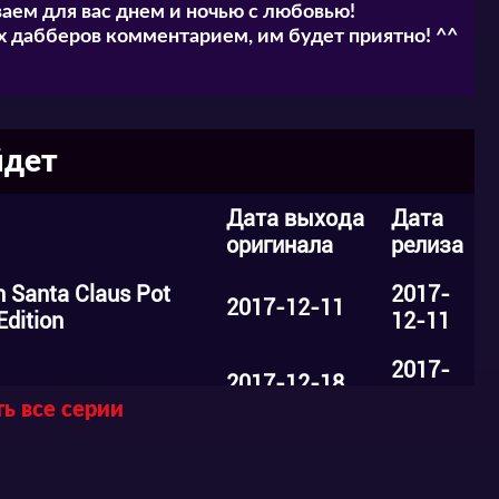
аем для вас днем и ночью с любовью!
 дабберов комментарием, им будет приятно! ^^
йдет
Дата выхода
Дата
оригинала
релиза
n Santa Claus Pot
2017-
2017-12-11
Edition
12-11
2017-
2017-12-18
12-18
ь все серии
2018-
2018-01-08
01-08