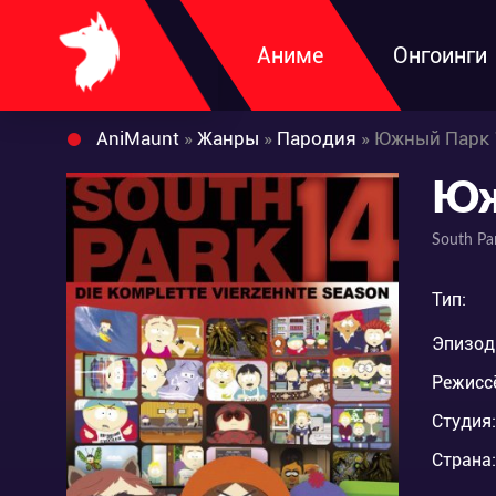
Аниме
Онгоинги
AniMaunt
»
Жанры
»
Пародия
» Южный Парк 
Юж
South Pa
Тип:
Эпизод
Режисс
Студия:
Страна: