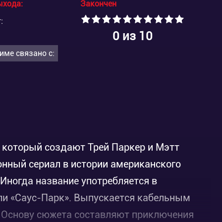
ыхода:
Закончен
:
0
из 10
име связано с:
 который создают Трей Паркер и Мэтт
онный сериал в истории американского
 Иногда название употребляется в
ли «Саус-Парк». Выпускается кабельным
а. Основу сюжета составляют приключения