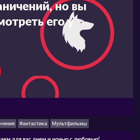
ничений, но вы
мотреть его у
чения
Фантастика
Мультфильмы
аем для вас днем и ночью с любовью!