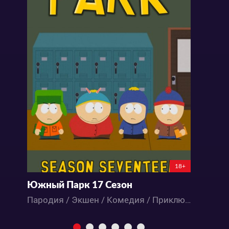
18+
Южный Парк 17 Сезон
Ю
Пародия / Экшен / Комедия / Приключения / Фантастика / Мультфильмы