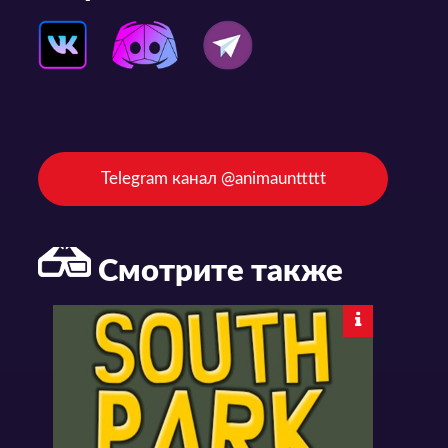
Telegram канал @animaunttttt
Смотрите также