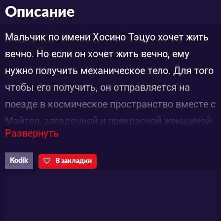
Описание
Мальчик по имени Хосино Тэцуо хочет жить
вечно. Но если он хочет жить вечно, ему
нужно получить механическое тело. Для того
чтобы его получить, он отправляется на
поезде в космическое пространство вместе с
Мэйтел, загадочной и прекрасной женщиной
Развернуть
(поезд называется Галактический экспресс
999). Сериал, в котором с Тэцуо происходят
Kodik
В закладки
различные приключения и встречи с
различными существами, заставляет
задуматься о жизненных ценностях.