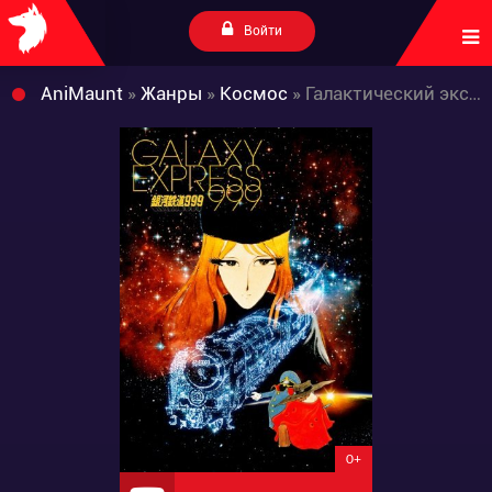
Войти
AniMaunt
»
Жанры
»
Космос
» Галактический экспресс 999
0+