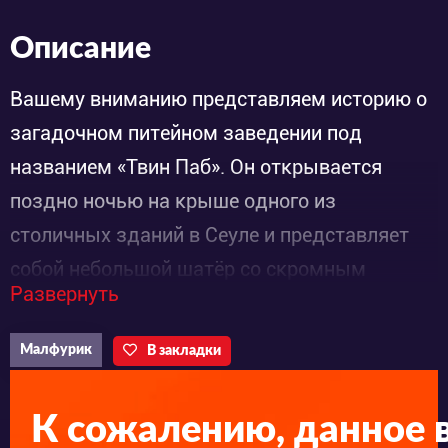
Описание
Вашему вниманию представляем историю о
загадочном питейном заведении под
названием «Твин Паб». Он открывается
поздно ночью на крыше одного из
столичных зданий в Сеуле и представляет
собой небольшой шатёр со скромным
Развернуть
убранством в виде пластиковой мебели.
Заведует им и работает барменом девушка
Малфурик
В закладки
по имени Воль Чжу.
К сожалению, данное 
Так что же здесь необычного, кроме