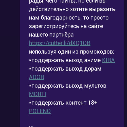
рады, чего таить), но если вы
действительно хотите выразить
Смотрите дораму «Твин Паб» онлайн в
нам благодарность, то просто
хорошем качестве и русской озвучке на
зарегистрируйтесь на сайте
нашем сайте совершенно бесплатно!
нашего партнёра
https://cutter.li/dXQ1OB
используя один из промокодов:
*поддержать выход аниме
KIRA
*поддержать выход дорам
ADOR
*поддержать выход мультов
MORTI
*поддержать контент 18+
POLENO