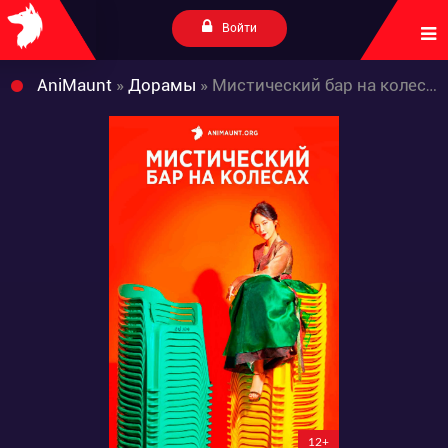
Войти
AniMaunt
»
Дорамы
» Мистический бар на колесах
12+