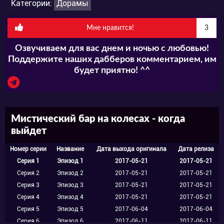
Категории:
Дорамы
подробности тонких миров и
паранормальных историй. В общем, на
Мне нравится!
3
первый взгляд, юноша представитель
Озвучиваем для вас днем и ночью с любовью!
обыкновенного офисного планктона. И как
Поддержите наших дабберов комментарием, им
будет приятно! ^^
многие из породы белых воротничков, он не
против расслабиться после трудовой недели,
потягивая коктейль за барной стойкой. Но,
Мистический бар на колесах - когда
как уже было сказано, все посетители
выйдет
попадают в заведение не просто так. И вот
Номер серии
Название
Дата выхода оригинала
Дата релиза
Хан Кан уже изливает душу своей новой
Серия 1
Эпизод 1
2017-05-21
2017-05-21
Серия 2
Эпизод 2
2017-05-21
2017-05-21
знакомой в лице барменши.
Серия 3
Эпизод 3
2017-05-21
2017-05-21
Серия 4
Эпизод 4
2017-05-21
2017-05-21
Серия 5
Эпизод 5
2017-06-04
2017-06-04
Постепенно герой начинает замечать, что
Серия 6
Эпизод 6
2017-06-11
2017-06-11